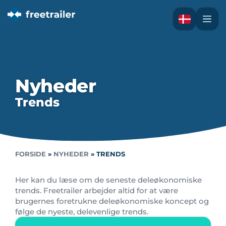
Nyheder
Trends
FORSIDE
»
NYHEDER
»
TRENDS
Her kan du læse om de seneste deleøkonomiske
trends. Freetrailer arbejder altid for at være
brugernes foretrukne deleøkonomiske koncept og
følge de nyeste, delevenlige trends.