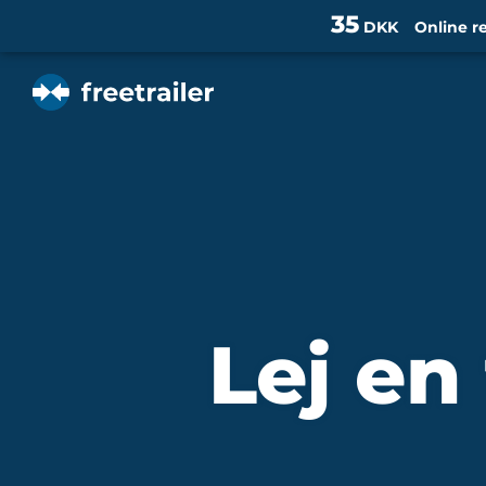
35
DKK
Online r
Lej en 