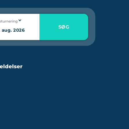
eturnering
SØG
eldelser