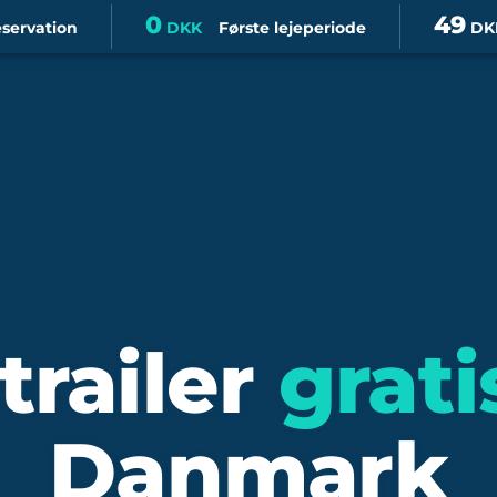
0
49
eservation
DKK
Første lejeperiode
DK
trailer
grati
Danmark