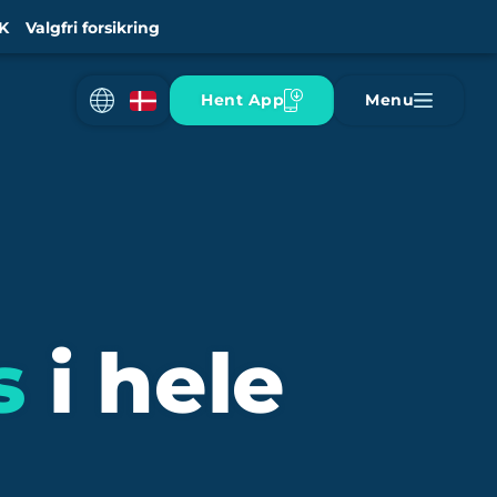
K
Valgfri forsikring
Hent App
Menu
s
i hele