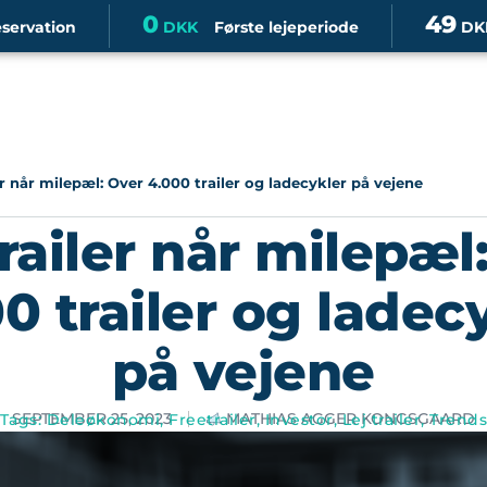
0
49
eservation
DKK
Første lejeperiode
DK
er når milepæl: Over 4.000 trailer og ladecykler på vejene
railer når milepæl
0 trailer og ladec
på vejene
SEPTEMBER 25, 2023
MATHIAS AGGER KONGSGAARD
Tags:
Deleøkonomi
,
Freetrailer
,
Investor
,
Lej trailer
,
Trend