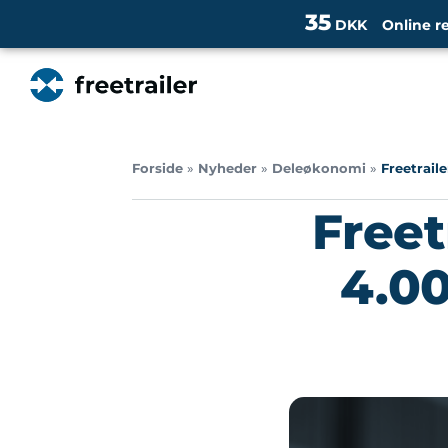
35
DKK
Online r
Forside
»
Nyheder
»
Deleøkonomi
»
Freetrail
Freet
4.00