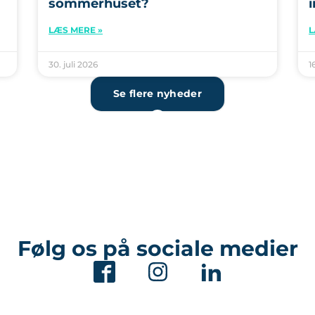
sommerhuset?
i
LÆS MERE »
L
30. juli 2026
1
Se flere nyheder
Følg os på sociale medier