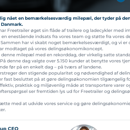
 nylig nået en bemærkelsesværdig milepæl, der tyder på d
i Danmark.
ar Freetrailer øget sin flåde af trailere og ladecykler med
en enestående indsats fra vores team og støtte fra vores d
 Sammen har vi skabt noget bemærkelsesværdigt, og vi er 
 har modtaget på vores delingsøkonomikoncept.
vi denne milepæl med en rekorddag, der virkelig satte stand
 På denne dag valgte over 5.150 kunder at benytte vores tjene
de før på en enkelt dag – på tværs af landene.
streger den stigende popularitet og nødvendighed af del
 fast besluttet på at gøre delingsøkonomien tilgængelig for
ektiv, praktisk og miljøvenlig måde at transportere varer o
efterspørgsel ser fremtiden lys ud for Freetrailer og deli
rtsætte med at udvide vores service og gøre delingsøkonomie
er.
oup CEO