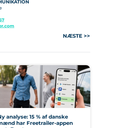
MUNIKATION
e
 57
ler.com
NÆSTE >>
Ny analyse: 15 % af danske
mænd har Freetrailer-appen