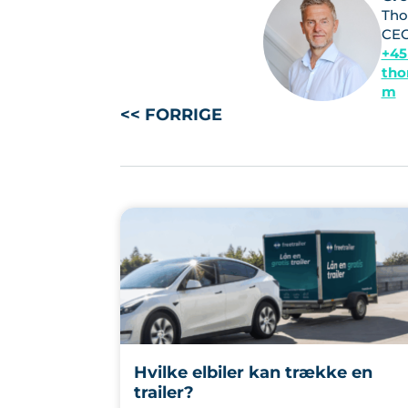
Tho
CE
+45
tho
m
<< FORRIGE
Hvilke elbiler kan trække en
trailer?