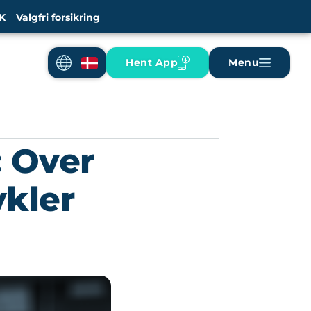
K
Valgfri forsikring
Hent App
Menu
: Over
ykler
s