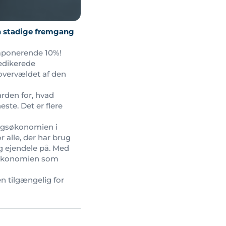
en stadige fremgang
 imponerende 10%!
edikerede
overvældet af den
arden for, hvad
ste. Det er flere
ingsøkonomien i
 alle, der har brug
g ejendele på. Med
ngsøkonomien som
n tilgængelig for