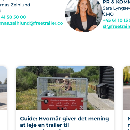
PR & KOM
mas Zeihlund
Sara Lyngsø
O
CMO
 41 50 50 00
+45 61 10 15
mas.zeihlund@freetrailer.co
sl@freetrai
Guide: Hvornår giver det mening
at leje en trailer til