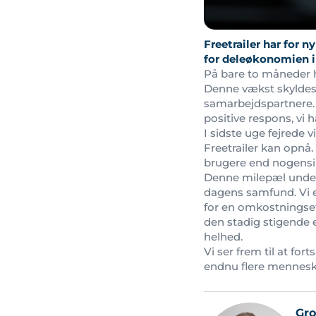
Freetrailer har for
for deleøkonomien 
På bare to måneder h
Denne vækst skyldes 
samarbejdspartnere.
positive respons, vi
I sidste uge fejrede 
Freetrailer kan opnå.
brugere end nogensin
Denne milepæl under
dagens samfund. Vi er
for en omkostningseff
den stadig stigende 
helhed.
Vi ser frem til at fo
endnu flere mennesk
Gr