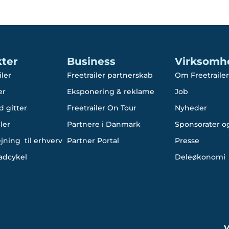
ter
Business
Virksomh
iler
Freetrailer partnerskab
Om Freetrailer
er
Eksponering & reklame
Job
d gitter
Freetrailer On Tour
Nyheder
ler
Partnere i Danmark
Sponsorater og
ejning til erhverv
Partner Portal
Presse
ladcykel
Deleøkonomi
V