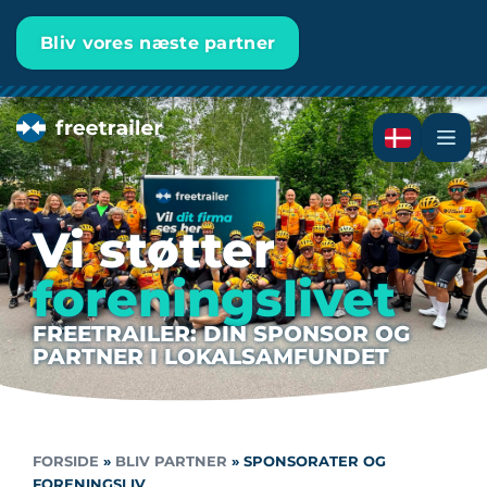
Bliv vores næste partner
Vi støtter
foreningslivet
FREETRAILER: DIN SPONSOR OG
PARTNER I LOKALSAMFUNDET
FORSIDE
»
BLIV PARTNER
»
SPONSORATER OG
FORENINGSLIV