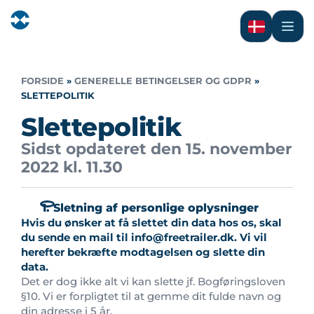
FORSIDE
»
GENERELLE BETINGELSER OG GDPR
»
SLETTEPOLITIK
Slettepolitik
Sidst opdateret den 15. november
2022 kl. 11.30
1. Sletning af personlige oplysninger
Hvis du ønsker at få slettet din data hos os, skal
du sende en mail til info@freetrailer.dk. Vi vil
herefter bekræfte modtagelsen og slette din
data.
Det er dog ikke alt vi kan slette jf. Bogføringsloven
§10. Vi er forpligtet til at gemme dit fulde navn og
din adresse i 5 år.