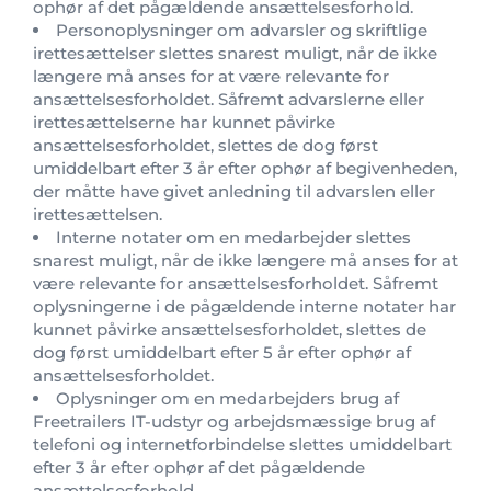
ophør af det pågældende ansættelsesforhold.
Personoplysninger om advarsler og skriftlige
irettesættelser slettes snarest muligt, når de ikke
længere må anses for at være relevante for
ansættelsesforholdet. Såfremt advarslerne eller
irettesættelserne har kunnet påvirke
ansættelsesforholdet, slettes de dog først
umiddelbart efter 3 år efter ophør af begivenheden,
der måtte have givet anledning til advarslen eller
irettesættelsen.
Interne notater om en medarbejder slettes
snarest muligt, når de ikke længere må anses for at
være relevante for ansættelsesforholdet. Såfremt
oplysningerne i de pågældende interne notater har
kunnet påvirke ansættelsesforholdet, slettes de
dog først umiddelbart efter 5 år efter ophør af
ansættelsesforholdet.
Oplysninger om en medarbejders brug af
Freetrailers IT-udstyr og arbejdsmæssige brug af
telefoni og internetforbindelse slettes umiddelbart
efter 3 år efter ophør af det pågældende
ansættelsesforhold.