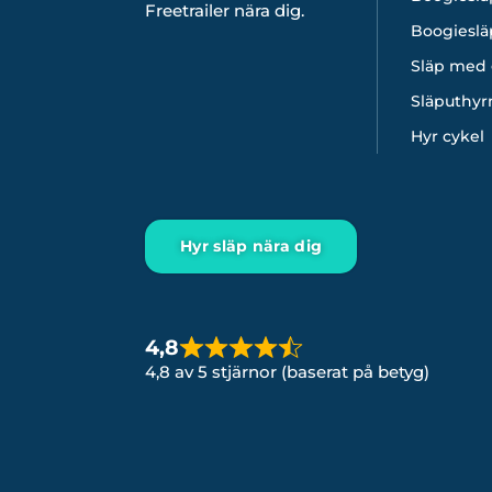
Freetrailer nära dig.
Boogieslä
Släp med 
Släputhyr
Hyr cykel
Hyr släp nära dig
4,8
4,8 av 5 stjärnor (baserat på betyg)