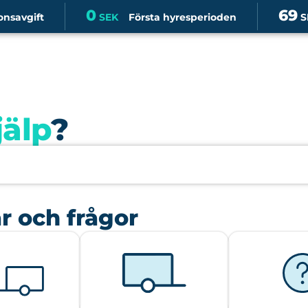
0
69
onsavgift
SEK
Första hyresperioden
S
jälp
?
r och frågor