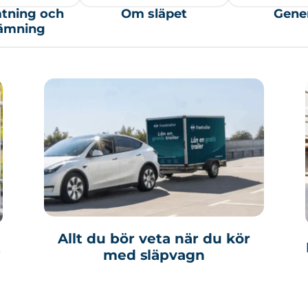
tning och
Om släpet
Gener
lämning
Allt du bör veta när du kör
t
med släpvagn