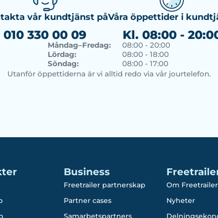
takta vår kundtjänst på
Våra öppettider i kundtj
010 330 00 09
Kl. 08:00 - 20:0
Måndag–Fredag:
08:00 - 20:00
Lördag:
08:00 - 18:00
Söndag:
08:00 - 17:00
Utanför öppettiderna är vi alltid redo via vår jourtelefon.
ter
Business
Freetraile
Freetrailer partnerskap
Om Freetrailer
p
Partner cases
Nyheter
p
Samarbetspartners
Delningsekon