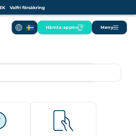
EK
Valfri försäkring
Hämta appen
Meny