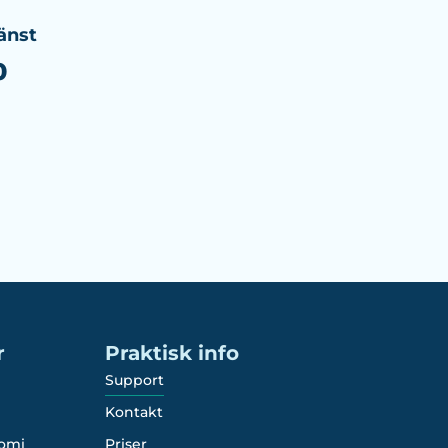
änst
0
r
Praktisk info
Support
Kontakt
omi
Priser