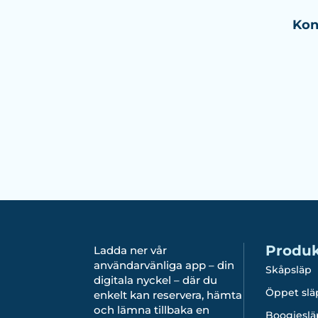
Kon
Produk
Ladda ner vår
användarvänliga app – din
Skåpsläp
digitala nyckel – där du
Öppet slä
enkelt kan reservera, hämta
och lämna tillbaka en
Boogieslä