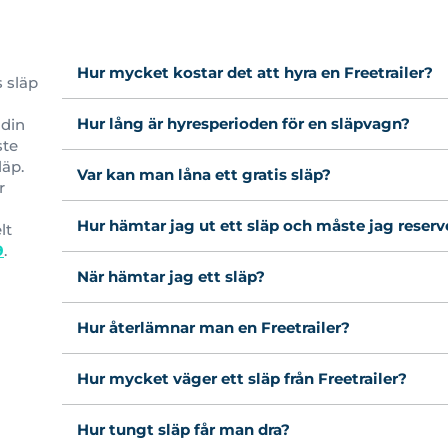
Hur mycket kostar det att hyra en Freetrailer?
s släp
Hur lång är hyresperioden för en släpvagn?
 din
ste
läp.
Var kan man låna ett gratis släp?
r
Hur hämtar jag ut ett släp och måste jag reserv
lt
9
.
När hämtar jag ett släp?
Hur återlämnar man en Freetrailer?
Hur mycket väger ett släp från Freetrailer?
Hur tungt släp får man dra?