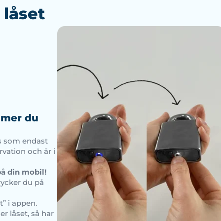
låset
mmer du
lås som endast
vation och är i
på din mobil!
rycker du på
t” i appen.
r låset, så har