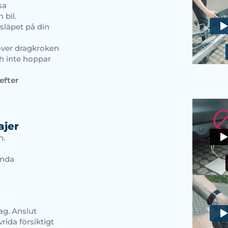
sa
 bil.
släpet på din
över dragkroken
och inte hoppar
efter
ajer
n.
ända
tag. Anslut
rida försiktigt