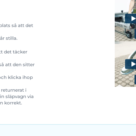
plats så att det
 stilla.
tt det täcker
å att den sitter
och klicka ihop
returnerat i
in släpvagn via
n korrekt.