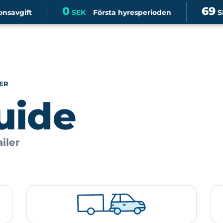
0
69
onsavgift
SEK
Första hyresperioden
S
ER
uide
iler