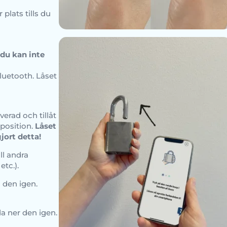
plats tills du
du kan inte
luetooth. Låset
iverad och tillåt
position.
Låset
jort detta!
ill andra
etc.).
 den igen.
a ner den igen.