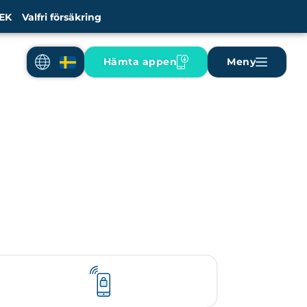
EK
Valfri försäkring
Hämta appen
Meny