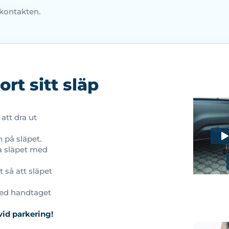
 kontakten.
rt sitt släp
att dra ut
 på släpet.
a släpet med
 så att släpet
med handtaget
id parkering!