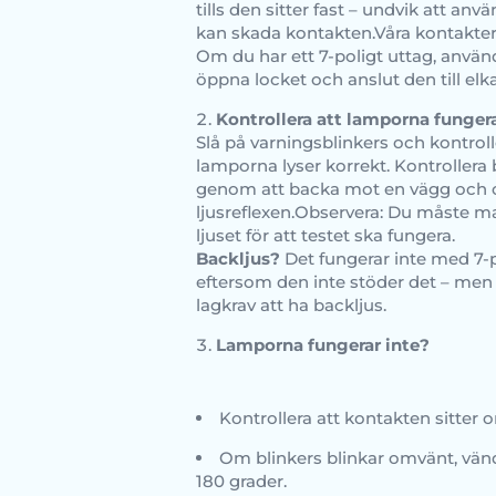
tills den sitter fast – undvik att anv
kan skada kontakten.Våra kontakter 
Om du har ett 7-poligt uttag, använ
öppna locket och anslut den till elk
Kontrollera att lamporna funger
Slå på varningsblinkers och kontroll
lamporna lyser korrekt. Kontrollera
genom att backa mot en vägg och 
ljusreflexen.Observera: Du måste m
ljuset för att testet ska fungera.
Backljus?
Det fungerar inte med 7-
eftersom den inte stöder det – men d
lagkrav att ha backljus.
Lamporna fungerar inte?
Kontrollera att kontakten sitter o
Om blinkers blinkar omvänt, vän
180 grader.