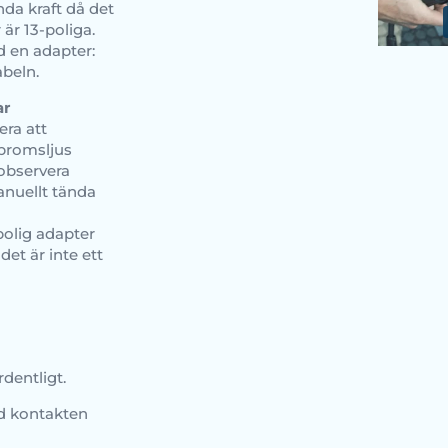
ända kraft då det
är 13-poliga.
d en adapter:
abeln.
ar
era att
 bromsljus
observera
anuellt tända
polig adapter
et är inte ett
rdentligt.
d kontakten