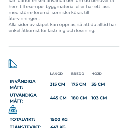
kan därför enkelt använda den om du behöver få
hem till exempel byggmaterial eller har ett lass
med större föremål som ska köras till
återvinningen.
Alla sidor av släpet kan öppnas, så att du alltid har
enkel åtkomst för lastning och lossning.
LÄNGD
BREDD
HÖJD
INVÄNDIGA
315 CM
175 CM
35 CM
MÅTT:
UTVÄNDIGA
445 CM
180 CM
103 CM
MÅTT:
TOTALVIKT:
1500 KG
TJÄNSTEVIKT:
447 KG