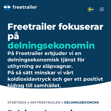
Freetrailer fokuserar
på
delningsekonomin
På Freetrailer erbjuder vi en
delningsekonomisk tjänst för
uthyrning av släpvagnar.
På så sätt minskar vi vårt
koldioxidavtryck och ger ett positivt
bidrag till samhället.
STARTSIDA
»
OM FREETRAILER
»
DELNINGSEKONOMI