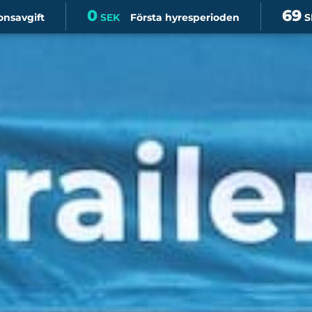
0
69
onsavgift
SEK
Första hyresperioden
S