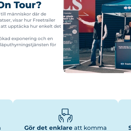
 On Tour?
 till människor där de
tser, visar hur Freetrailer
t att upptäcka hur enkelt det
 ökad exponering och en
släputhyrningstjänsten för
n
Gör det enklare
att komma