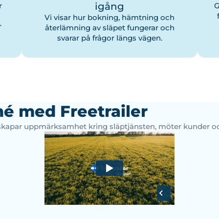
igång
r
G
Vi visar hur bokning, hämtning och
r
återlämning av släpet fungerar och
svarar på frågor längs vägen.
né med Freetrailer
kapar uppmärksamhet kring släptjänsten, möter kunder och v