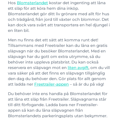
Hos
Blomsterlandet
kostar det ingenting att låna
ett släp för att köra hem dina inköp.
Blomsterlandet gör ditt liv grönare med allt för hus
och trädgård, från jord till växter och blommor. Det
kan dock vara svårt att transportera en hel djungel i
en liten bil.
Men nu finns det ett sätt att komma runt det!
Tillsammans med Freetrailer kan du låna en gratis
släpvagn när du besöker Blomsterlandet. Med en
släpvagn har du gott om extra utrymme, så du
behöver inte uppleva platsbrist. Du kan också
reservera en släpvagn mot en
liten avgift
, om du vill
vara säker på att det finns en släpvagn tillgänglig
den dag du behöver den. Gör plats för allt genom
att ladda ner
Freetrailer-appen
– så är du på väg!
Du behöver inte ens handla på Blomsterlandet för
att låna ett släp från Freetrailer. Släpvagnarna står
till ditt förfogande. Ladda bara ner Freetrailer-
appen så kan du låna släpvagnen från
Blomsterlandets parkeringsplats utan bekymmer.