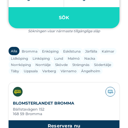
SÖK
Sökningen visar närmaste tillgängliga släp
Alla
Bromma
Enköping
Eskilstuna
Järfälla
Kalmar
Lidköping
Linköping
Lund
Malmö
Nacka
Norrköping
Norrtälje
Skövde
Strängnäs
Södertälje
Täby
Uppsala
Varberg
Värnamo
Ängelholm
BLOMSTERLANDET BROMMA
Bällstavägen 152
168 59 Bromma
Reservera nu