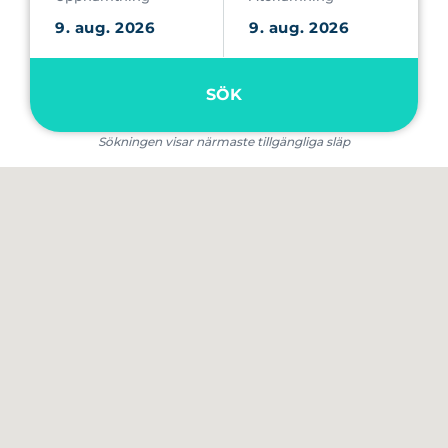
SÖK
Sökningen visar närmaste tillgängliga släp