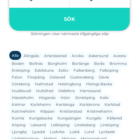
SÖK
Sökningen visar närmaste tillgängliga släp
Alla
Alingsås
Arlandastad
Arvika
Askersund
Avesta
Boden
Bollnäs
Borgholm
Borlänge
Borås
Bromma
Enköping
Eskilstuna
Eslöv
Falkenberg
Falköping
Falun
Finspång
Gislaved
Gustavsberg
Gävle
Göteborg
Halmstad
Helsingborg
Hisings Backa
Hudiksvall
Hultsfred
Hällefors
Härnösand
Hässleholm
Höganäs
Höör
Jönköping
Kalix
Kalmar
Karlshamn
Karlskoga
Karlskrona
Karlstad
Katrineholm
Klippan
Kristianstad
Kristinehamn
Kumla
Kungsbacka
Kungsängen
Kungälv
Kållered
Köping
Leksand
Lidköping
Lindesberg
Linköping
Ljungby
Ljusdal
Ludvika
Luleå
Lund
Lycksele
Löddeköpinge
Malmö
Malung
Mariannelund