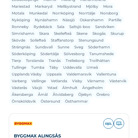
Mariestad
Markaryd
Mellbystrand
Mjölby
Mora
Motala
Munkedal
Norrköping
Norrtälje
Norsborg
Nyköping
Nynäshamn
Nässjö
Oskarshamn
Partille
Ronneby
Rydebäck
Sala
Saltsjö-boo
Sandviken
Simrishamn
Skara
Skellefteå
Skene
Skogås
Skurup
Skövde
Sollefteå
Staffanstorp
Stenungsund
Strängnäs
Sundsvall
Sunne
Sveg
Söderhamn
Söderköping
Södertälje
Sölvesborg
Tanumshede
Tierp
Torslanda
Tranås
Trelleborg
Trollhättan
Tullinge
Tumba
Täby
Uddevalla
Umeå
Upplands Väsby
Uppsala
Valdemarsvik
Vallentuna
Varberg
Vellinge
Vetlanda
Visby
Värnamo
Västervik
Västerås
Växjö
Ystad
Älmhult
Ängelholm
Åkersberga
Åmål
Åtvidaberg
Öjebyn
Örebro
Örnsköldsvik
Östersund
Östhammar
BYGGMAX ALINGSÅS