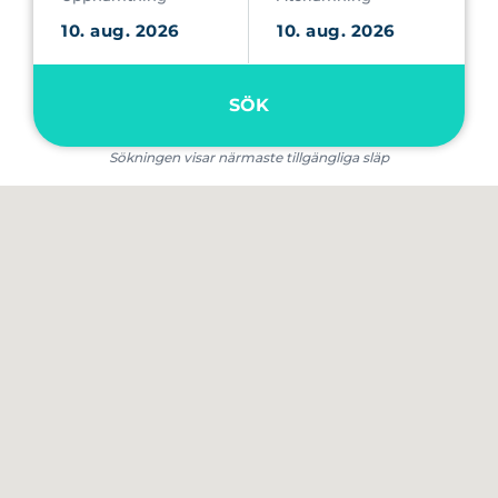
SÖK
Sökningen visar närmaste tillgängliga släp