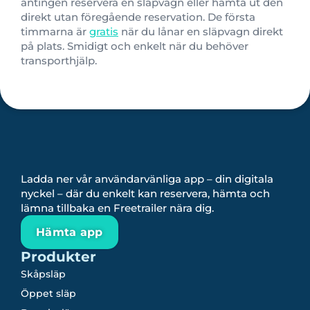
antingen reservera en släpvagn eller hämta ut den
direkt utan föregående reservation.
De första
timmarna är
gratis
när du lånar en släpvagn direkt
på plats. Smidigt och enkelt när du behöver
transporthjälp.
Ladda ner vår användarvänliga app – din digitala
nyckel – där du enkelt kan reservera, hämta och
lämna tillbaka en Freetrailer nära dig.
Hämta app
Produkter
Skåpsläp
Öppet släp