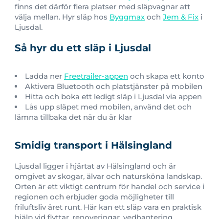
finns det därför flera platser med släpvagnar att
välja mellan. Hyr släp hos
Byggmax
och
Jem & Fix
i
Ljusdal.
Så hyr du ett släp i Ljusdal
Ladda ner
Freetrailer-appen
och skapa ett konto
Aktivera Bluetooth och platstjänster på mobilen
Hitta och boka ett ledigt släp i Ljusdal via appen
Lås upp släpet med mobilen, använd det och
lämna tillbaka det när du är klar
Smidig transport i Hälsingland
Ljusdal ligger i hjärtat av Hälsingland och är
omgivet av skogar, älvar och natursköna landskap.
Orten är ett viktigt centrum för handel och service i
regionen och erbjuder goda möjligheter till
friluftsliv året runt. Här kan ett släp vara en praktisk
hjälp vid flyttar, renoveringar, vedhantering,