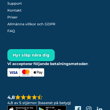
Support
Kontakt
Priser
Allmänna villkor och GDPR
FAQ
Hyr släp nära dig
Vi accepterar följande betalningsmetoder:
4,8
4,8 av 5 stjärnor (baserat på betyg)