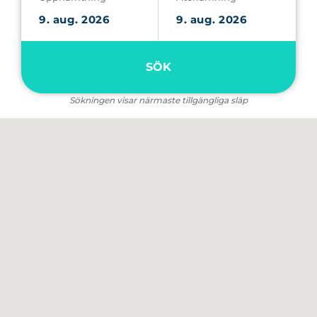
SÖK
Sökningen visar närmaste tillgängliga släp