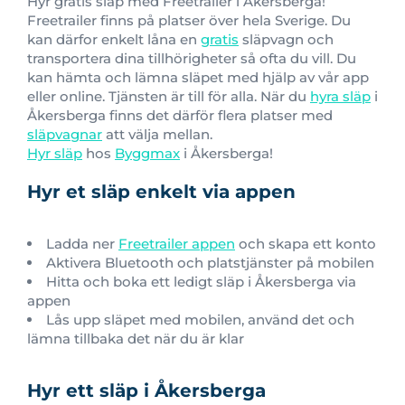
Hyr gratis släp med Freetrailer i Åkersberga!
Freetrailer finns på platser över hela Sverige
. Du
kan därfor enkelt låna en
gratis
släpvagn och
transportera dina tillhörigheter så ofta du vill. Du
kan hämta och lämna släpet med hjälp av vår app
eller online. Tjänsten är till för alla. När du
hyra släp
i
Åkersberga finns det därför flera platser med
släpvagnar
att välja mellan.
Hyr släp
hos
Byggmax
i Åkersberga!
Hyr et släp enkelt via appen
Ladda ner
Freetrailer appen
och skapa ett konto
Aktivera Bluetooth och platstjänster på mobilen
Hitta och boka ett ledigt släp i Åkersberga via
appen
Lås upp släpet med mobilen, använd det och
lämna tillbaka det när du är klar
Hyr ett släp i Åkersberga