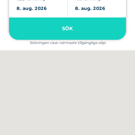
SÖK
Sökningen visar närmaste tillgängliga släp