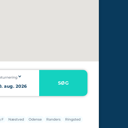
eturnering
SØG
 F
Næstved
Odense
Randers
Ringsted