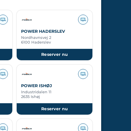
POWER HADERSLEV
Nordhavnsvej 2
6100 Haderslev
Reserver nu
POWER ISHØJ
Industridalen 11
2635 Ishøj
Reserver nu