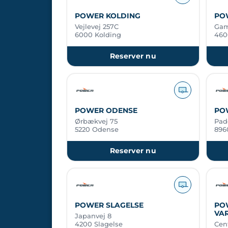
POWER KOLDING
PO
Vejlevej 257C
Gam
6000 Kolding
460
Reserver nu
POWER ODENSE
PO
Ørbækvej 75
Pad
5220 Odense
896
Reserver nu
POWER SLAGELSE
PO
VA
Japanvej 8
4200 Slagelse
Cen