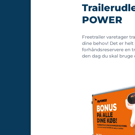
Trailerudl
POWER
Freetrailer varetager tr
dine behov! Det er helt
forhåndsreservere en tra
den dag du skal bruge 