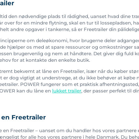
ailer
altid den nødvendige plads til rådighed, uanset hvad dine t
 over for en mindre flytning, skal en tur til lossepladsen, h
r helt andre opgaver i tankerne, så er Freetrailer din pålidelig
principperne om deleøkonomi, hvor brugerne deler adgangen 
ejde hjælper os med at spare ressourcer og omkostninger s
ssen brugervenlig og nem at håndtere. Det giver dig fuld ko
behov for at kontakte den enkelte butik.
emt bekvemt at låne en Freetrailer, især når du køber st
er dog vigtigt at understrege, at du ikke behøver at købe n
reetrailer. POWER fungerer som et praktisk afhentningssted, o
 POWER kan du låne en
lukket trailer
, der passer perfekt til d
e en Freetrailer
ne en Freetrailer – uanset om du handler hos vores partnere el
ilgængeligt for alle hos vores partnere i hele Danmark. Du be