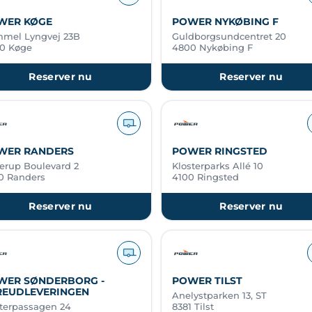
WER KØGE
POWER NYKØBING F
mel Lyngvej 23B
Guldborgsundcentret 20
0 Køge
4800 Nykøbing F
Reserver nu
Reserver nu
WER RANDERS
POWER RINGSTED
erup Boulevard 2
Klosterparks Allé 10
0 Randers
4100 Ringsted
Reserver nu
Reserver nu
WER SØNDERBORG -
POWER TILST
REUDLEVERINGEN
Anelystparken 13, ST
terpassagen 24
8381 Tilst