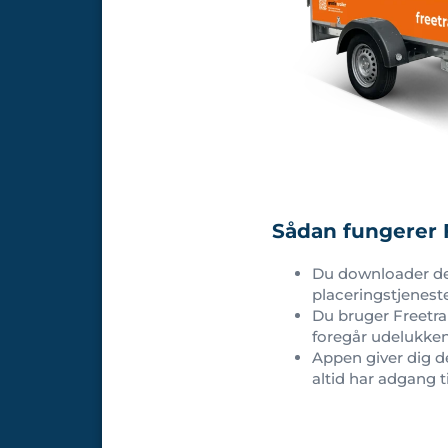
Sådan fungerer F
Du downloader de
placeringstjenesten
Du bruger Freetrail
foregår udelukke
Appen giver dig de
altid har adgang t