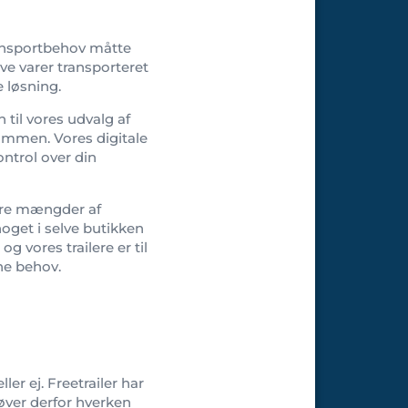
ransportbehov måtte
ave varer transporteret
e løsning.
til vores udvalg af
ammen. Vores digitale
ntrol over din
ørre mængder af
oget i selve butikken
g vores trailere er til
ine behov.
ler ej. Freetrailer har
høver derfor hverken