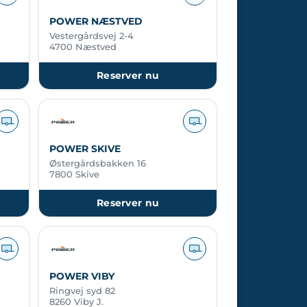
POWER NÆSTVED
Vestergårdsvej 2-4
4700 Næstved
Reserver nu
POWER SKIVE
Østergårdsbakken 16
7800 Skive
Reserver nu
POWER VIBY
Ringvej syd 82
8260 Viby J.