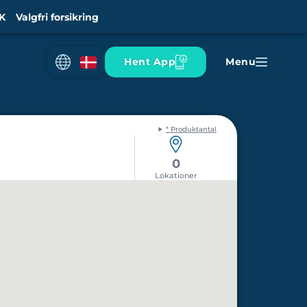
K
Valgfri forsikring
Hent App
Menu
* Produktantal
0
Lokationer