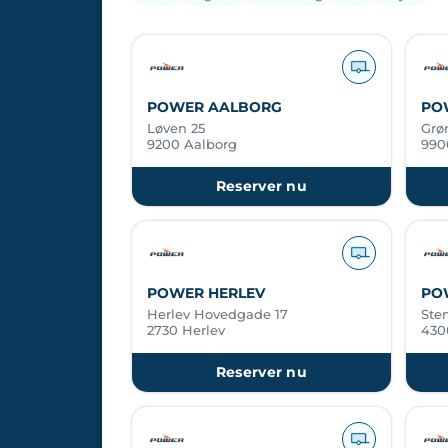
POWER AALBORG
PO
Løven 25
Grø
9200 Aalborg
990
Reserver nu
POWER HERLEV
PO
Herlev Hovedgade 17
Ste
2730 Herlev
430
Reserver nu