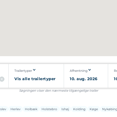
Trailertyper
Afhentning
R
Søgningen viser den nærmeste tilgængelige trailer
slev
Herlev
Holbæk
Holstebro
Ishøj
Kolding
Køge
Nykøbing