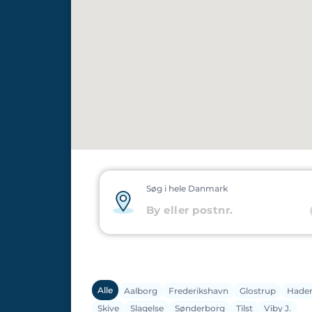
Søg i hele Danmark
Alle
Aalborg
Frederikshavn
Glostrup
Hader
Skive
Slagelse
Sønderborg
Tilst
Viby J.