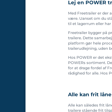
Lej en POWER tr
Med Freetrailer er der 
være. Uanset om du står
til et lagerrum eller ha
Freetrailer bygger på 
trailere. Dette samarb
platform gør hele proce
trailerudlejning, uden 
Hos POWER er det ekstr
POWERs sortiment. Det 
for at drage fordel af F
rådighed for alle. Hos
Alle kan frit lån
Alle kan således frit lå
trailere stående frit t