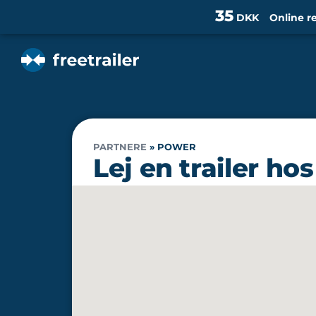
35
DKK
Online r
PARTNERE
»
POWER
Lej en trailer h