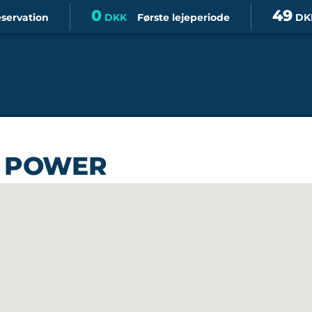
0
49
eservation
DKK
Første lejeperiode
DK
os POWER