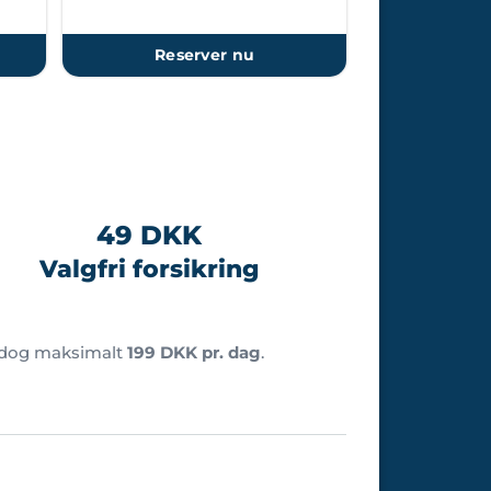
Reserver nu
49 DKK
Valgfri forsikring
 dog maksimalt
199 DKK pr. dag
.