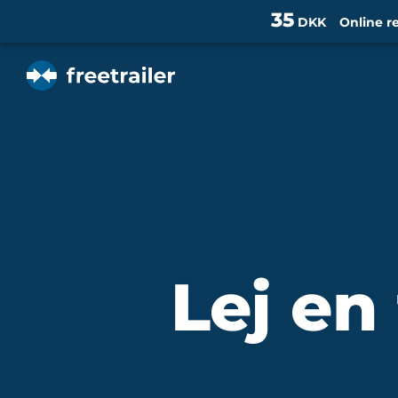
35
DKK
Online r
Lej en 