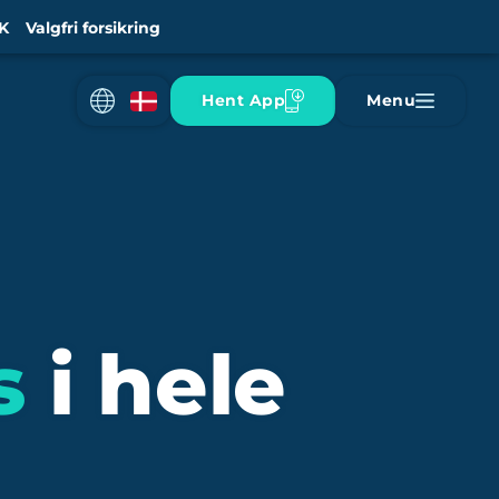
K
Valgfri forsikring
Hent App
Menu
s
i hele