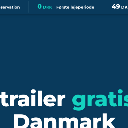
0
49
eservation
DKK
Første lejeperiode
DK
trailer
grati
Danmark