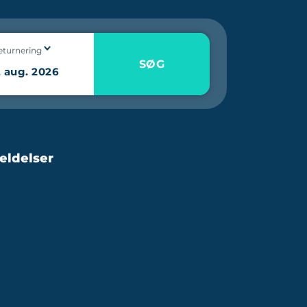
eturnering
SØG
eldelser