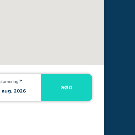
eturnering
SØG