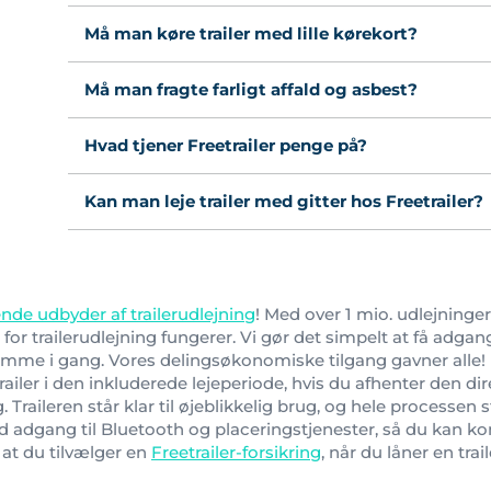
Må man køre trailer med lille kørekort?
Må man fragte farligt affald og asbest?
Hvad tjener Freetrailer penge på?
Kan man leje trailer med gitter hos Freetrailer?
nde udbyder af trailerudlejning
! Med over 1 mio. udlejninger
 trailerudlejning fungerer. Vi gør det simpelt at få adgang t
komme i gang. Vores delingsøkonomiske tilgang gavner alle!
trailer i den inkluderede lejeperiode, hvis du afhenter den di
g. Traileren står klar til øjeblikkelig brug, og hele processen
ed adgang til Bluetooth og placeringstjenester, så du ka
, at du tilvælger en
Freetrailer-forsikring
, når du låner en trai