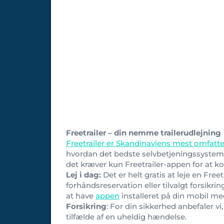
Freetrailer – din nemme trailerudlejning
Freetrailer er Skandinaviens mest omfatte
hvordan det bedste selvbetjeningssystem for
det kræver kun Freetrailer-appen for at 
Lej i dag:
Det er helt gratis at leje en Free
forhåndsreservation eller tilvalgt forsikrin
at have
appen
installeret på din mobil m
Forsikring
: For din sikkerhed anbefaler vi
tilfælde af en uheldig hændelse.