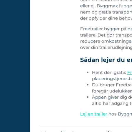
eller ej. Byggmax funger
nem og gratis transport.
der opfylder dine behov
Freetrailer bygger på d
trailere. Det gør trans
reducere omkostninger. 
over din trailerudlejni
Sådan lejer du en
Hent den gratis
Fr
placeringstjenesten
Du bruger Freetrail
foregår udelukke
Appen giver dig de
altid har adgang t
Lej en trailer
hos Byggm