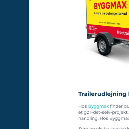
Trailerudlejnin
Hos
Byggmax
finder du
et gør-det-selv-projekt.
handling. Hos Byggmax 
Som en ekstra service 