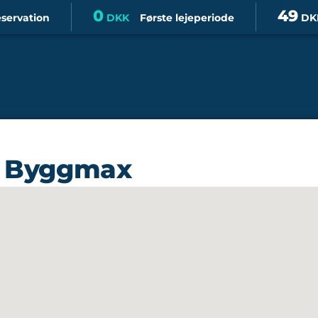
0
49
eservation
DKK
Første lejeperiode
DK
os Byggmax