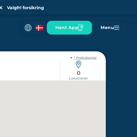
K
Valgfri forsikring
Hent App
Menu
* Produktantal
0
Lokationer