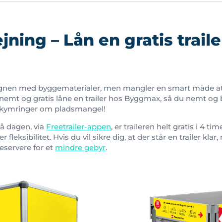
ejning – Lån en gratis trail
ognen med byggematerialer, men mangler en smart måde at
 nemt og gratis låne en trailer hos Byggmax, så du nemt og
ekymringer om pladsmangel!
på dagen, via
Freetrailer-appen
, er traileren helt gratis i 4 ti
r fleksibilitet. Hvis du vil sikre dig, at der står en trailer kla
servere for et
mindre gebyr
.