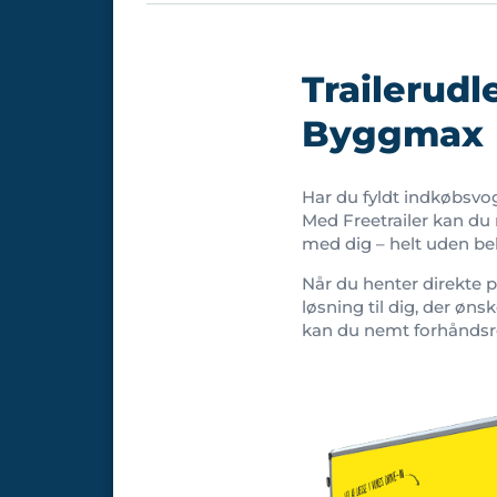
Trailerudl
Byggmax
Har du fyldt indkøbsv
Med Freetrailer kan du
med dig – helt uden b
Når du henter direkte 
løsning til dig, der ønske
kan du nemt forhåndsre