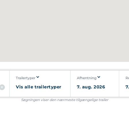
Trailertyper
Afhentning
R
Søgningen viser den nærmeste tilgængelige trailer