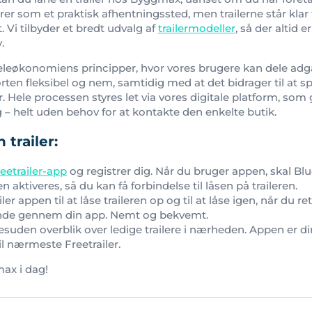
er som et praktisk afhentningssted, men trailerne står klar ti
 Vi tilbyder et bredt udvalg af
trailermodeller
, så der altid e
.
eleøkonomiens principper, hvor vores brugere kan dele adga
porten fleksibel og nem, samtidig med at det bidrager til at 
Hele processen styres let via vores digitale platform, som g
ng – helt uden behov for at kontakte den enkelte butik.
 trailer:
eetrailer-app
og registrer dig. Når du bruger appen, skal Bl
 aktiveres, så du kan få forbindelse til låsen på traileren.
er appen til at låse traileren op og til at låse igen, når du r
nde gennem din app. Nemt og bekvemt.
suden overblik over ledige trailere i nærheden. Appen er din
il nærmeste Freetrailer.
ax i dag!