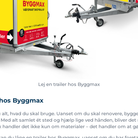
Lej en trailer hos Byggmax
g hos Byggmax
 alt, hvad du skal bruge. Uanset om du skal renovere, bygge 
 Med alt samlet ét sted og hjælp lige ved hånden, bliver det 
handler det ikke kun om materialer – det handler om at gør
kan du låne en trailer hos Byggmax, uanset om du har foreta