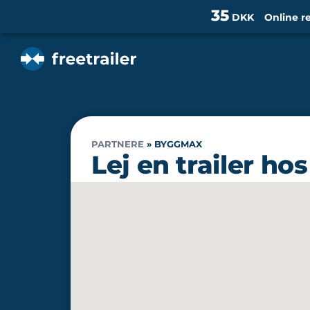
35
DKK
Online r
PARTNERE
»
BYGGMAX
Lej en trailer h