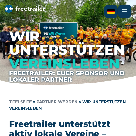
WIR
UNTERSTÜTZEN
VEREINSLEBEN
FREETRAILER: EUER SPONSOR UND
LOKALER PARTNER
TITELSEITE
»
PARTNER WERDEN
»
WIR UNTERSTÜTZEN
VEREINSLEBEN
Freetrailer unterstützt
aktiv lokale Vereine –