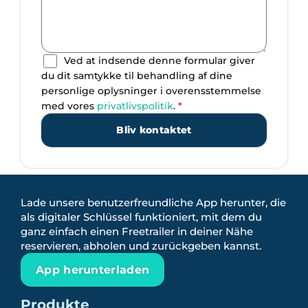
e
l
n
d
b
/
e
F
s
o
G
Ved at indsende denne formular giver
k
r
D
du dit samtykke til behandling af dine
e
e
P
personlige oplysninger i overensstemmelse
d
n
R
med vores
privatlivspolitik
.
*
i
A
Bliv kontaktet
n
g
g
r
*
e
e
m
Lade unsere benutzerfreundliche App herunter, die
e
als digitaler Schlüssel funktioniert, mit dem du
n
ganz einfach einen Freetrailer in deiner Nähe
t
reservieren, abholen und zurückgeben kannst.
*
App herunterladen
Produkte