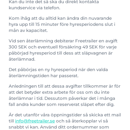
Kan du inte det så ska du direkt kontakta
kundservice via telefon.
Kom ihåg att du alltid kan ändra din nuvarande
hyra upp till 15 minuter före hyresperiodens slut i
mån av kapacitet.
Vid sen återlämning debiterar Freetrailer en avgift
300 SEK och eventuell försäkring 49 SEK för varje
påbörjad hyresperiod till dess att släpvagnen är
återlämnad.
Det påbörjas en ny hyresperiod när den valda
återlämningstiden har passerat.
Anledningen till att dessa avgifter tillkommer är för
att det betyder extra arbete för oss om du inte
återlämnar i tid. Dessutom påverkar det i många
fall andra kunder som reserverat släpet efter dig.
Är det utanför våra öppningstider så skicka ett mail
till
info@freetrailer.se
och så återkopplar vi så
snabbt vi kan. Använd ditt ordernummer som