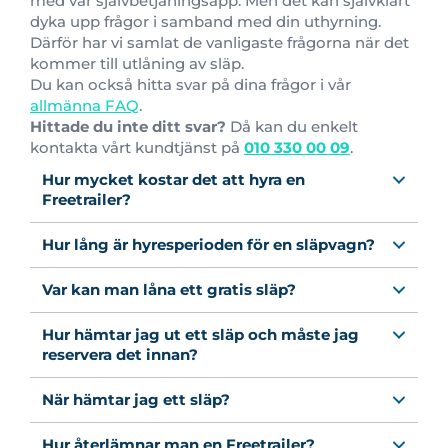
med vår självbetjäningsapp. Men det kan självklart
dyka upp frågor i samband med din uthyrning.
Därför har vi samlat de vanligaste frågorna när det
kommer till utlåning av släp.
Du kan också hitta svar på dina frågor i vår
allmänna FAQ
.
Hittade du inte ditt svar?
Då kan du enkelt
kontakta vårt kundtjänst på
010 330 00 09
.
Hur mycket kostar det att hyra en
Freetrailer?
Hur lång är hyresperioden för en släpvagn?
Var kan man låna ett gratis släp?
Hur hämtar jag ut ett släp och måste jag
reservera det innan?
När hämtar jag ett släp?
Hur återlämnar man en Freetrailer?