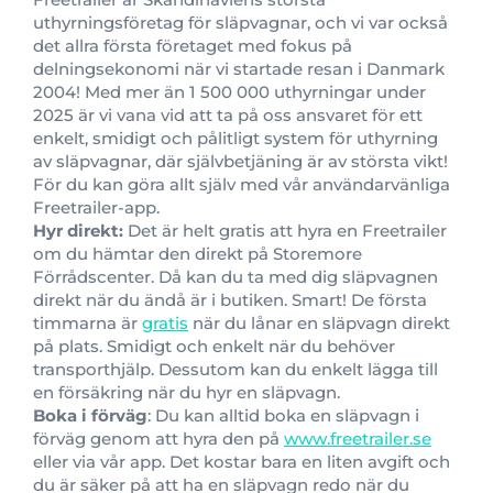
uthyrningsföretag för släpvagnar, och vi var också
det allra första företaget med fokus på
delningsekonomi när vi startade resan i Danmark
2004! Med mer än 1 500 000 uthyrningar under
2025 är vi vana vid att ta på oss ansvaret för ett
enkelt, smidigt och pålitligt system för uthyrning
av släpvagnar, där självbetjäning är av största vikt!
För du kan göra allt själv med vår användarvänliga
Freetrailer-app.
Hyr direkt:
Det är helt gratis att hyra en Freetrailer
om du hämtar den direkt på Storemore
Förrådscenter. Då kan du ta med dig släpvagnen
direkt när du ändå är i butiken. Smart!
De första
timmarna är
gratis
när du lånar en släpvagn direkt
på plats. Smidigt och enkelt när du behöver
transporthjälp.
Dessutom kan du enkelt lägga till
en försäkring när du hyr en släpvagn.
Boka i förväg
: Du kan alltid boka en släpvagn i
förväg genom att hyra den på
www.freetrailer.se
eller via vår app. Det kostar bara en liten avgift och
du är säker på att ha en släpvagn redo när du