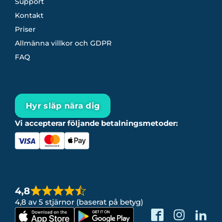
Support
Kontakt
Priser
Allmänna villkor och GDPR
FAQ
Hyr släp nära dig
Vi accepterar följande betalningsmetoder:
4,8
4,8 av 5 stjärnor (baserat på betyg)