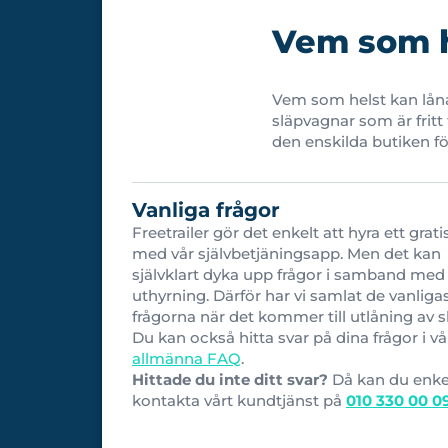
Vem som he
Vem som helst kan låna 
släpvagnar som är fritt 
den enskilda butiken fö
Vanliga frågor
Freetrailer gör det enkelt att hyra ett grati
med vår självbetjäningsapp. Men det kan
självklart dyka upp frågor i samband med
uthyrning. Därför har vi samlat de vanliga
frågorna när det kommer till utlåning av s
Du kan också hitta svar på dina frågor i vå
allmänna FAQ
.
Hittade du inte ditt svar?
Då kan du enke
kontakta vårt kundtjänst på
010 330 00 0