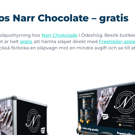
os Narr Chocolate – gratis
u släputhyrning hos
Narr Chokolade
i Ödeshög. Besök butike
t är helt
gratis
att hämta släpet direkt med
Freetrailer-app
så förboka en släpvagn mot en mindre avgift och se till att