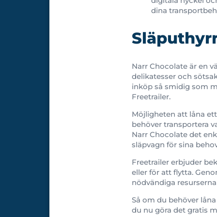
digitala nyckel oc
dina transportbeh
Släputhyr
Narr Chocolate är en v
delikatesser och sötsa
inköp så smidig som mö
Freetrailer.
Möjligheten att låna et
behöver transportera var
Narr Chocolate det enkl
släpvagn för sina behov
Freetrailer erbjuder be
eller för att flytta. Ge
nödvändiga resurserna f
Så om du behöver låna e
du nu göra det gratis 