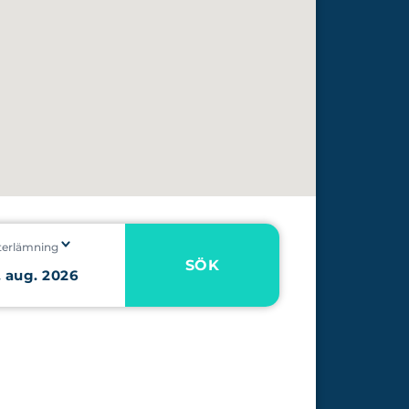
terlämning
SÖK