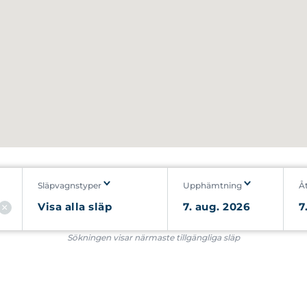
Släpvagnstyper
Upphämtning
Å
Sökningen visar närmaste tillgängliga släp