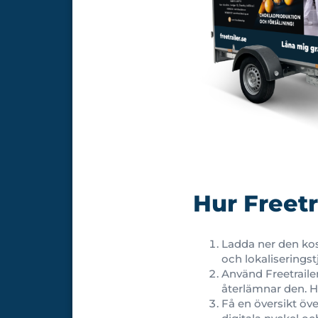
Hur Freetr
Ladda ner den ko
och lokaliseringstj
Använd Freetraile
återlämnar den. H
Få en översikt öve