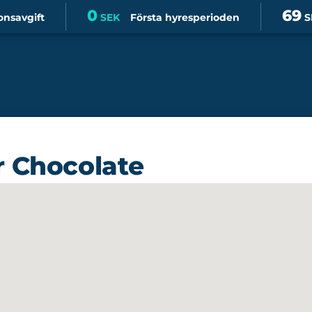
0
69
onsavgift
SEK
Första hyresperioden
S
r Chocolate