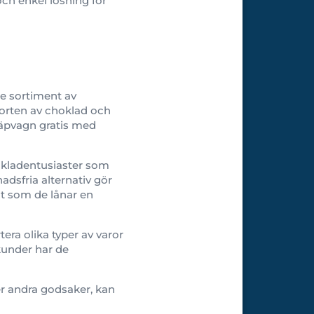
 och enkel lösning för
e sortiment av
porten av choklad och
läpvagn gratis med
hokladentusiaster som
adsfria alternativ gör
gt som de lånar en
era olika typer av varor
 kunder har de
er andra godsaker, kan