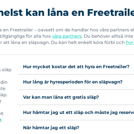
lst kan låna en Freetrail
en Freetrailer – oavsett om de handlar hos våra partners elle
tillgängliga för alla hos
våra partners
. Du behöver alltså inte
r att låna en släpvagn. Du kan helt enkelt köra förbi och
hyr
Hur mycket kostar det att hyra en Freetrailer?
s släp
Hur lång är hyresperioden för en släpvagn?
 din
ste
läp.
Var kan man låna ett gratis släp?
r
Hur hämtar jag ut ett släp och måste jag reserv
lt
9
.
När hämtar jag ett släp?