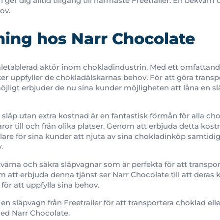
h ger dig alltid tillgång till närmaste Freetrailer. En bekväm
ov.
ning hos Narr Chocolate
äletablerad aktör inom chokladindustrin. Med ett omfattand
ker uppfyller de chokladälskarnas behov. För att göra trans
jligt erbjuder de nu sina kunder möjligheten att låna en s
t släp utan extra kostnad är en fantastisk förmån för alla c
or till och från olika platser. Genom att erbjuda detta kostn
are för sina kunder att njuta av sina chokladinköp samtidi
.
kväma och säkra släpvagnar som är perfekta för att transport
nom att erbjuda denna tjänst ser Narr Chocolate till att deras
ör att uppfylla sina behov.
n släpvagn från Freetrailer för att transportera choklad ell
med Narr Chocolate.