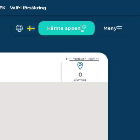
EK
Valfri försäkring
Hämta appen
Meny
* Produktnummer
0
Platser