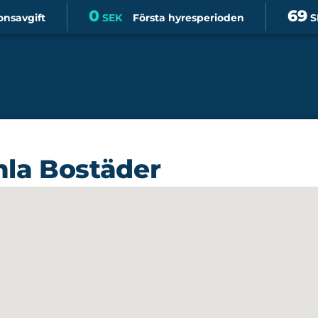
0
69
onsavgift
SEK
Första hyresperioden
S
mla Bostäder