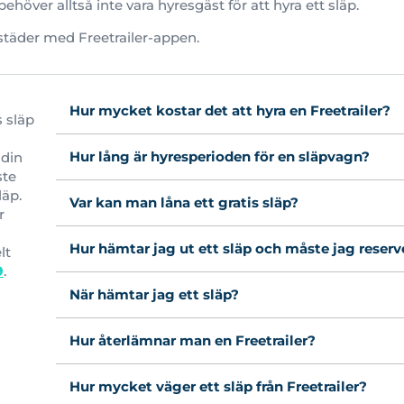
ehöver alltså inte vara hyresgäst för att hyra ett släp.
äder med Freetrailer-appen.
Hur mycket kostar det att hyra en Freetrailer?
s släp
Hur lång är hyresperioden för en släpvagn?
 din
ste
läp.
Var kan man låna ett gratis släp?
r
Hur hämtar jag ut ett släp och måste jag reserv
lt
9
.
När hämtar jag ett släp?
Hur återlämnar man en Freetrailer?
Hur mycket väger ett släp från Freetrailer?