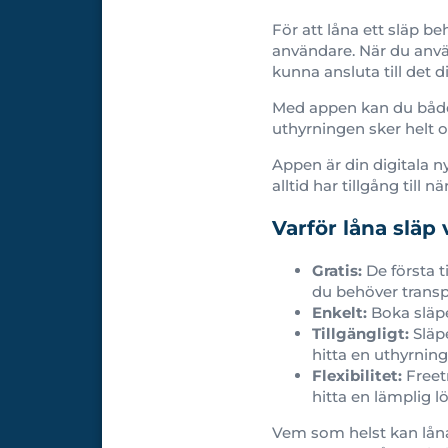
För att låna ett släp b
användare. När du anvä
kunna ansluta till det di
Med appen kan du både 
uthyrningen sker helt o
Appen är din digitala n
alltid har tillgång till n
Varför låna släp 
Gratis:
De första 
du behöver transp
Enkelt:
Boka släpe
Tillgängligt:
Släpe
hitta en uthyrning
Flexibilitet:
Freetr
hitta en lämplig l
Vem som helst kan lån