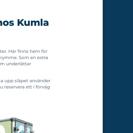
 hos Kumla
er. Här finns hem för
utrymme. Som en extra
som underlättar
låsa upp släpet använder
u reservera ett i förväg