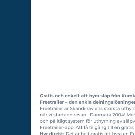
G
ratis och enkelt att hyra släp från
Kumla
Freetrailer – den enkla delningslösninge
Freetrailer är Skandinaviens största uthy
när vi startade resan i Danmark 2004! Med 
och pålitligt system för uthyrning av släpv
Freetrailer-app. Att få tillgång till en grati
Hyr direkt:
Det är helt gratis att hyra en