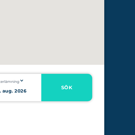
terlämning
SÖK