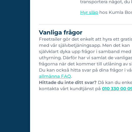
transportera något, du b
Hyr släp
hos Kumla Bost
Vanliga frågor
Freetrailer gör det enkelt att hyra ett grati
med vår självbetjäningsapp. Men det kan
självklart dyka upp frågor i samband med
uthyrning. Därför har vi samlat de vanliga
frågorna när det kommer till utlåning av s
Du kan också hitta svar på dina frågor i vå
allmänna FAQ
.
Hittade du inte ditt svar?
Då kan du enke
kontakta vårt kundtjänst på
010 330 00 0