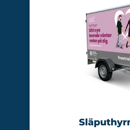
Släputhyr