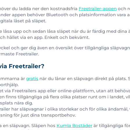
ehöver du ladda ner den kostnadsfria
Freetrailer-appen
och r
nder appen behöver Bluetooth och platsinformation vara akt
gitala låset på släpet.
låsa upp och sedan låsa släpet när du är färdig med dina 
ch hållet via en app. Enkelt och bekvämt.
yckel och ger dig även en översikt över tillgängliga släpvagn
ärmaste Freetrailer.
via Freetrailer?
timmarna är
gratis
när du lånar en släpvagn direkt på plats. 
orthjälp.
t via Freetrailers app eller online-plattform, utan att behö
n finns tillgängliga på flera olika platser runt om i landet, vi
splats nära dig.
ailer har släpvagnar i olika storlekar och för olika ändamål, v
ösning för just dina transportbehov.
a en släpvagn. Släpen hos
Kumla Bostäder
är tillgängliga f