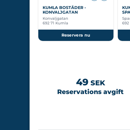
KUMLA BOSTÄDER -
KU
KONVALJGATAN
SP
Konvaljgatan
Spa
692 71 Kumla
692
Reservera nu
49
SEK
Reservations avgift