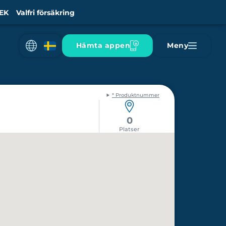
EK
Valfri försäkring
Hämta appen
Meny
* Produktnummer
0
Platser