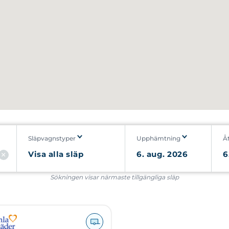
Släpvagnstyper
Upphämtning
Å
Sökningen visar närmaste tillgängliga släp