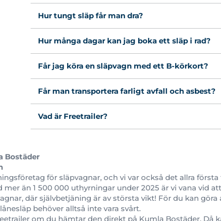
Hur tungt släp får man dra?
Hur många dagar kan jag boka ett släp i rad?
Får jag köra en släpvagn med ett B-körkort?
Får man transportera farligt avfall och asbest?
Vad är Freetrailer?
 Bostäder
n
rningsföretag för släpvagnar, och vi var också det allra för
mer än 1 500 000 uthyrningar under 2025 är vi vana vid att 
agnar, där självbetjäning är av största vikt! För du kan göra
s lånesläp behöver alltså inte vara svårt.
 Freetrailer om du hämtar den direkt på Kumla Bostäder. Då 