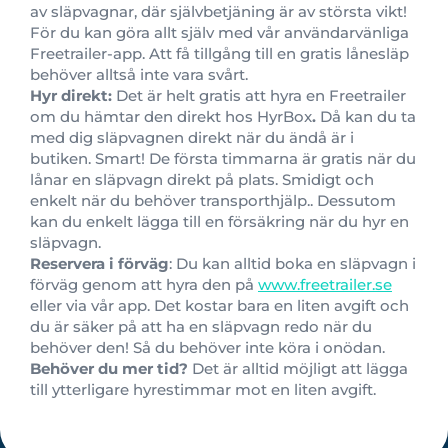
av släpvagnar, där självbetjäning är av största vikt!
För du kan göra allt själv med vår användarvänliga
Freetrailer-app. Att få tillgång till en gratis lånesläp
behöver alltså inte vara svårt.
Hyr direkt:
Det är helt gratis att hyra en Freetrailer
om du hämtar den direkt hos HyrBox
.
Då kan du ta
med dig släpvagnen direkt när du ändå är i
butiken. Smart! De första timmarna är gratis när du
lånar en släpvagn direkt på plats. Smidigt och
enkelt när du behöver transporthjälp.. Dessutom
kan du enkelt lägga till en försäkring när du hyr en
släpvagn.
Reservera i förväg
: Du kan alltid boka en släpvagn i
förväg genom att hyra den på
www.freetrailer.se
eller via vår app. Det kostar bara en liten avgift och
du är säker på att ha en släpvagn redo när du
behöver den! Så du behöver inte köra i onödan.
Behöver du mer tid?
Det är alltid möjligt att lägga
till ytterligare hyrestimmar mot en liten avgift.