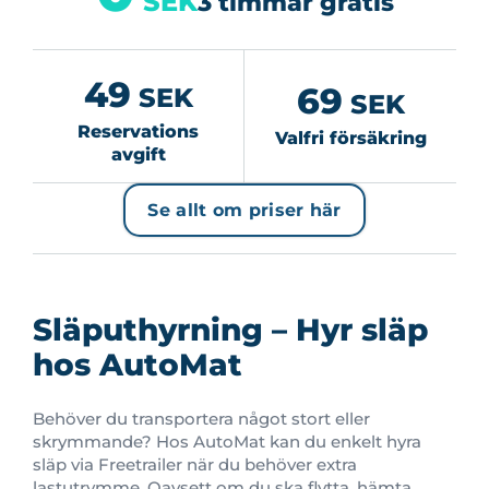
SEK
3 timmar gratis
49
69
SEK
SEK
Reservations
Valfri försäkring
avgift
Se allt om priser här
Släputhyrning – Hyr släp
hos AutoMat
Behöver du transportera något stort eller
skrymmande? Hos AutoMat kan du enkelt hyra
släp via Freetrailer när du behöver extra
lastutrymme. Oavsett om du ska flytta, hämta