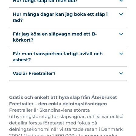
Hur tungt släp får man dra?
Hur många dagar kan jag boka ett släp i
rad?
Får jag köra en släpvagn med ett B-
körkort?
Får man transportera farligt avfall och
asbest?
Vad är Freetrailer?
Gratis och enkelt att hyra släp från Återbruket
Freetrailer – den enkla delningslösningen
Freetrailer är Skandinaviens största
uthyrningsföretag för släpvagnar, och vi var också
det allra första företaget med fokus på
delningsekonomi när vi startade resan i Danmark
2004! Med mer än 1 500 000 uthyrningar under