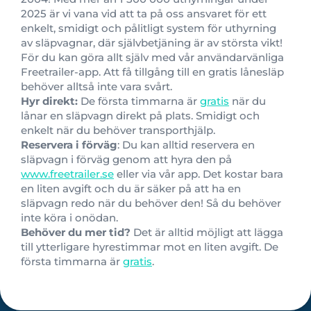
2025 är vi vana vid att ta på oss ansvaret för ett
enkelt, smidigt och pålitligt system för uthyrning
av släpvagnar, där självbetjäning är av största vikt!
För du kan göra allt själv med vår användarvänliga
Freetrailer-app. Att få tillgång till en gratis lånesläp
behöver alltså inte vara svårt.
Hyr direkt:
De första timmarna är
gratis
när du
lånar en släpvagn direkt på plats. Smidigt och
enkelt när du behöver transporthjälp.
Reservera i förväg
: Du kan alltid reservera en
släpvagn i förväg genom att hyra den på
www.freetrailer.se
eller via vår app. Det kostar bara
en liten avgift och du är säker på att ha en
släpvagn redo när du behöver den! Så du behöver
inte köra i onödan.
Behöver du mer tid?
Det är alltid möjligt att lägga
till ytterligare hyrestimmar mot en liten avgift. De
första timmarna är
gratis
.