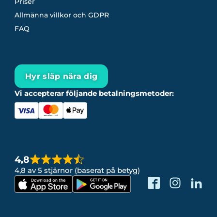
Priser
Allmänna villkor och GDPR
FAQ
Hyr släp nära dig
Vi accepterar följande betalningsmetoder:
4,8
4,8 av 5 stjärnor (baserat på betyg)