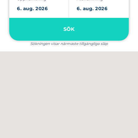
SÖK
Sökningen visar närmaste tillgängliga släp