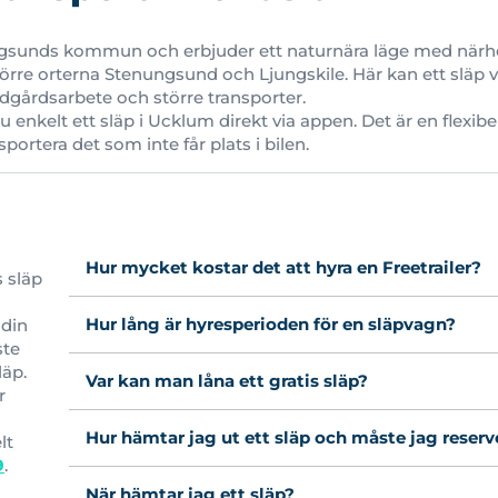
gsunds kommun och erbjuder ett naturnära läge med närhet
rre orterna Stenungsund och Ljungskile. Här kan ett släp v
rädgårdsarbete och större transporter.
u enkelt ett släp i Ucklum direkt via appen. Det är en flexi
sportera det som inte får plats i bilen.
Hur mycket kostar det att hyra en Freetrailer?
s släp
Hur lång är hyresperioden för en släpvagn?
 din
ste
läp.
Var kan man låna ett gratis släp?
r
Hur hämtar jag ut ett släp och måste jag reserv
lt
9
.
När hämtar jag ett släp?