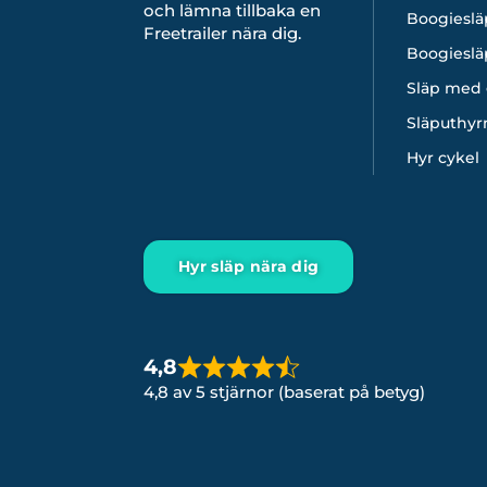
och lämna tillbaka en
Boogieslä
Freetrailer nära dig.
Boogieslä
Släp med 
Släputhyr
Hyr cykel
Hyr släp nära dig
4,8
4,8 av 5 stjärnor (baserat på betyg)