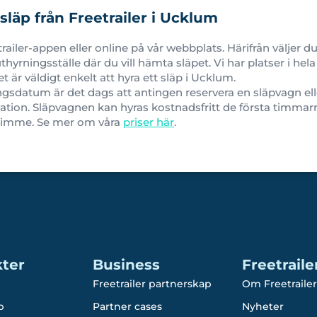
släp från Freetrailer i Ucklum
etrailer-appen eller online på vår webbplats. Härifrån väljer
hyrningsställe där du vill hämta släpet. Vi har platser i hel
et är väldigt enkelt att hyra ett släp i Ucklum.
ngsdatum är det dags att antingen reservera en släpvagn el
tion. Släpvagnen kan hyras kostnadsfritt de första timmarn
 timme. Se mer om våra
priser här
.
ter
Business
Freetraile
Freetrailer partnerskap
Om Freetrailer
p
Partner cases
Nyheter