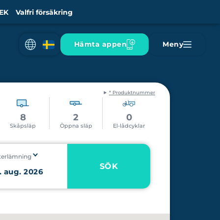
EK
Valfri försäkring
Hämta appen
Meny
* Produktnummer
8
2
0
Skåpsläp
Öppna släp
El-lådcyklar
terlämning
SÖK