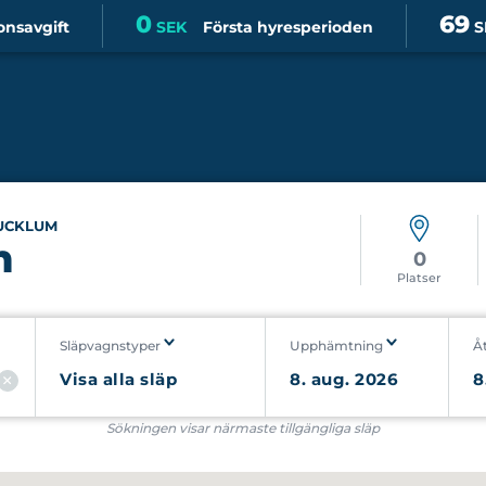
0
69
onsavgift
SEK
Första hyresperioden
S
UCKLUM
m
0
Platser
Släpvagnstyper
Upphämtning
Å
Sökningen visar närmaste tillgängliga släp