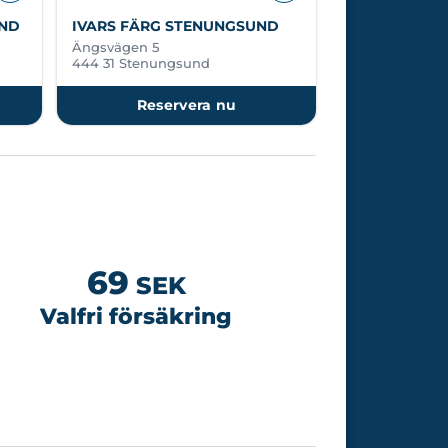
UND
IVARS FÄRG STENUNGSUND
Ängsvägen 5
444 31 Stenungsund
Reservera nu
69
SEK
Valfri försäkring