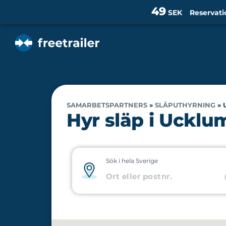
49
SEK
Reservati
SAMARBETSPARTNERS
»
SLÄPUTHYRNING
»
Hyr släp i Ucklu
Sök i hela Sverige