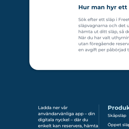
Hur man hyr ett 
Sök efter ett släp i Fre
släpvagnarna och det ut
hämta ut ditt släp, så d
När du har valt uthyrni
utan föregående reserva
en avgift per påbörjad
Produk
Ladda ner vår
användarvänliga app – din
Skåpsläp
digitala nyckel – där du
Öppet slä
enkelt kan reservera, hämta