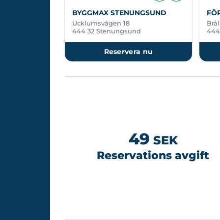
BYGGMAX STENUNGSUND
FÖ
Ucklumsvägen 18
Brå
444 32 Stenungsund
444
Reservera nu
49
SEK
Reservations avgift