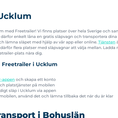
 Ucklum
m med Freetrailer! Vi finns platser över hela Sverige och s
därfor enkelt låna en gratis släpvagn och transportera dina t
ch lämna släpet med hjälp av vår app eller online.
Tjänsten
ä
därför flera platser med släpvagnar att välja mellan. Ladda 
railer-plats nära dig.
 Freetrailer i Ucklum
er-appen
och skapa ett konto
ch platstjänster på mobilen
edigt släp i Ucklum via appen
obilen, använd det och lämna tillbaka det när du är klar
ransport i Bohuslän