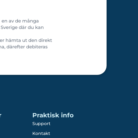
 du en av de många
a Sverige där du kan
ler hämta ut den direkt
a, därefter debiteras
r
Praktisk info
Support
Kontakt