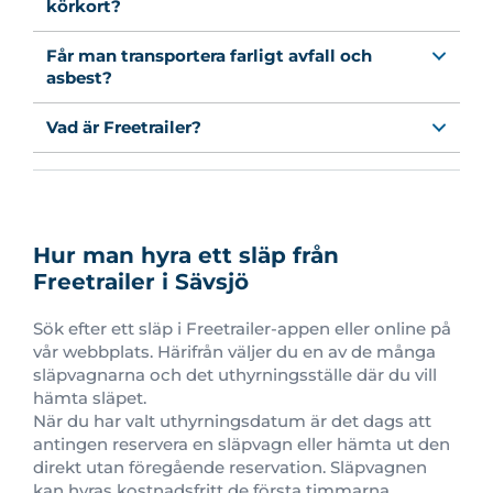
körkort?
Får man transportera farligt avfall och
asbest?
Vad är Freetrailer?
Hur man hyra ett släp från
Freetrailer i Sävsjö
Sök efter ett släp i Freetrailer-appen eller online på
vår webbplats. Härifrån väljer du en av de många
släpvagnarna och det uthyrningsställe där du vill
hämta släpet.
När du har valt uthyrningsdatum är det dags att
antingen reservera en släpvagn eller hämta ut den
direkt utan föregående reservation. Släpvagnen
kan hyras kostnadsfritt d
e första timmarna
,