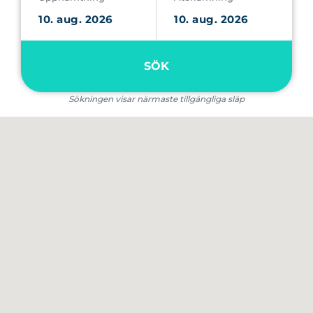
SÖK
Sökningen visar närmaste tillgängliga släp