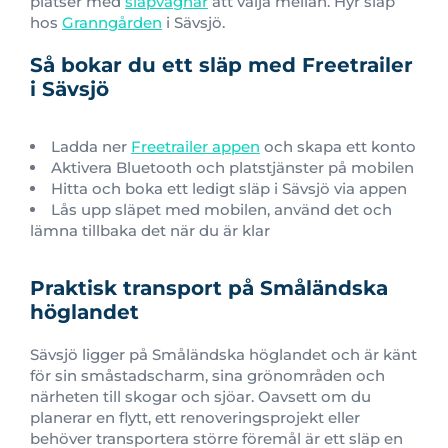
platser med
släpvagnar
att välja mellan. Hyr släp
hos
Granngården
i Sävsjö.
Så bokar du ett släp med Freetrailer
i Sävsjö
Ladda ner
Freetrailer appen
och skapa ett konto
Aktivera Bluetooth och platstjänster på mobilen
Hitta och boka ett ledigt släp i Sävsjö via appen
Lås upp släpet med mobilen, använd det och
lämna tillbaka det när du är klar
Praktisk transport på Småländska
höglandet
Sävsjö ligger på Småländska höglandet och är känt
för sin småstadscharm, sina grönområden och
närheten till skogar och sjöar. Oavsett om du
planerar en flytt, ett renoveringsprojekt eller
behöver transportera större föremål är ett släp en