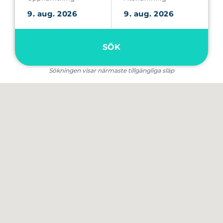
SÖK
Sökningen visar närmaste tillgängliga släp