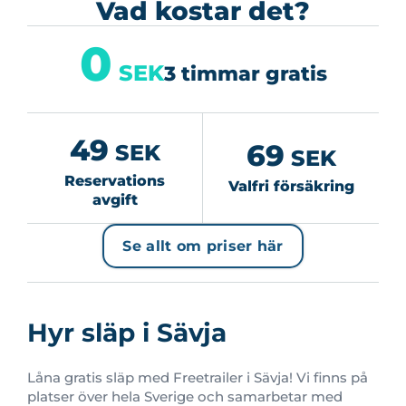
Vad kostar det?
0
SEK
3 timmar gratis
49
69
SEK
SEK
Reservations
Valfri försäkring
avgift
Se allt om priser här
Hyr släp i Sävja
Låna gratis släp med Freetrailer i Sävja! Vi finns på
platser över hela Sverige och samarbetar med