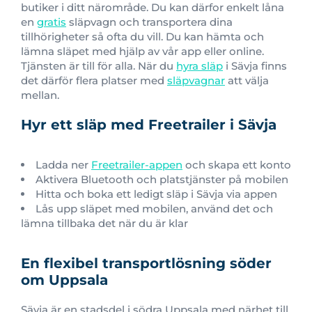
butiker i ditt närområde. Du kan därfor enkelt låna
en
gratis
släpvagn och transportera dina
tillhörigheter så ofta du vill. Du kan hämta och
lämna släpet med hjälp av vår app eller online.
Tjänsten är till för alla. När du
hyra släp
i Sävja finns
det därför flera platser med
släpvagnar
att välja
mellan.
Hyr ett släp med Freetrailer i Sävja
Ladda ner
Freetrailer-appen
och skapa ett konto
Aktivera Bluetooth och platstjänster på mobilen
Hitta och boka ett ledigt släp i Sävja via appen
Lås upp släpet med mobilen, använd det och
lämna tillbaka det när du är klar
En flexibel transportlösning söder
om Uppsala
Sävja är en stadsdel i södra Uppsala med närhet till