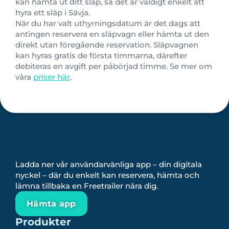
kan hämta ut ditt släp, så det är väldigt enkelt att
hyra ett släp i Sävja.
När du har valt uthyrningsdatum är det dags att
antingen reservera en släpvagn eller hämta ut den
direkt utan föregående reservation. Släpvagnen
kan hyras gratis d
e första timmarna,
därefter
debiteras en avgift per påbörjad timme. Se mer om
våra
priser här
.
Ladda ner vår användarvänliga app – din digitala
nyckel – där du enkelt kan reservera, hämta och
lämna tillbaka en Freetrailer nära dig.
Hämta app
Produkter