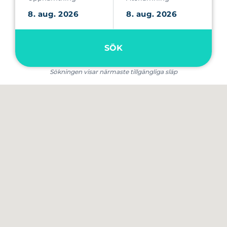
SÖK
Sökningen visar närmaste tillgängliga släp