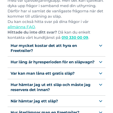
med vår självbetjäningsapp. Men det kan självklart
dyka upp frågor i samband med din uthyrning.
Därför har vi samlat de vanligaste frågorna när det
kommer till utlåning av släp.
Du kan också hitta svar på dina frågor i vår
allmänna FAQ
.
Hittade du inte ditt svar?
Då kan du enkelt
kontakta vårt kundtjänst på
010 330 00 09
.
Hur mycket kostar det att hyra en
Freetrailer?
Hur lång är hyresperioden för en släpvagn?
Var kan man låna ett gratis släp?
Hur hämtar jag ut ett släp och måste jag
reservera det innan?
När hämtar jag ett släp?
Hur återlämnar man en Freetrailer?