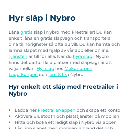
Hyr släp i Nybro
Låna
gratis
släp i Nybro med Freetrailer! Du kan
enkelt låna en gratis släpvagn och transportera
dina tillhörigheter så ofta du vill. Du kan hämta och
lämna släpet med hjälp av vår app eller online.
Tjänsten
är till för alla. När du
hyra släp
i Nybro
finns det därför flera platser med släpvagnar att
välja mellan.
Hyr släp
hos
Mekonomen
,
Lagerkungen
och
jem & fix
i Nybro.
Hyr enkelt ett släp med Freetrailer i
Nybro
Ladda ner
Freetrailer-appen
och skapa ett konto
Aktivera Bluetooth och platstjänster på mobilen
Hitta och boka ett ledigt släp i Nybro via appen
Lås upp släpet med mobilen, använd det och