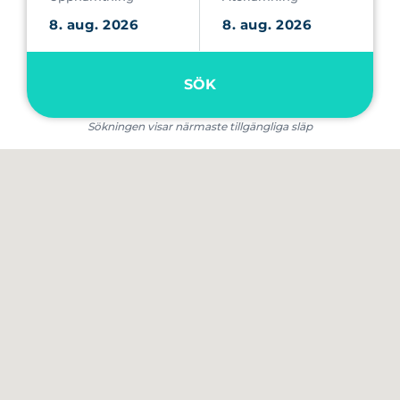
SÖK
Sökningen visar närmaste tillgängliga släp