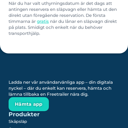
När du har valt uthyrningsdatum är det dags att
antingen reservera en släpvagn eller hämta ut den
direkt utan föregående reservation.
De första
timmarna är
gratis
när du lånar en släpvagn direkt
på plats. Smidigt och enkelt när du behöver
transporthjälp.
Ladda ner vår användarvänliga app – din digitala
nyckel – där du enkelt kan reservera, hämta och
lämna tillbaka en Freetrailer nära dig.
Hämta app
Produkter
Skåpsläp