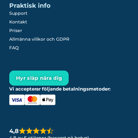
Praktisk info
Support
Kontakt
Priser
Allmänna villkor och GDPR
FAQ
Hyr släp nära dig
Vi accepterar följande betalningsmetoder:
4,8
4,8 av 5 stjärnor (baserat på betyg)