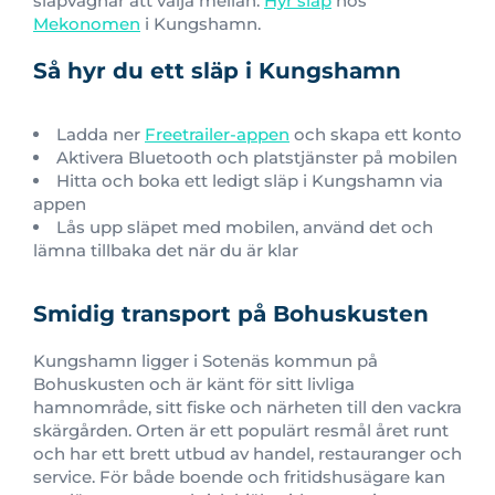
släpvagnar att välja mellan.
Hyr släp
hos
Mekonomen
i Kungshamn.
Så hyr du ett släp i Kungshamn
Ladda ner
Freetrailer-appen
och skapa ett konto
Aktivera Bluetooth och platstjänster på mobilen
Hitta och boka ett ledigt släp i Kungshamn via
appen
Lås upp släpet med mobilen, använd det och
lämna tillbaka det när du är klar
Smidig transport på Bohuskusten
Kungshamn ligger i Sotenäs kommun på
Bohuskusten och är känt för sitt livliga
hamnområde, sitt fiske och närheten till den vackra
skärgården. Orten är ett populärt resmål året runt
och har ett brett utbud av handel, restauranger och
service. För både boende och fritidshusägare kan