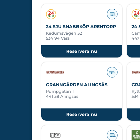
24 SJU SNABBKÖP ARENTORP
24
Kedumsvägen 32
Cam
534 94 Vara
447
Reservera nu
GRANNGÅRDEN ALINGSÅS
GR
Pumpgatan 1
Ryt
441 38 Alingsås
534 
Reservera nu