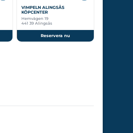
VIMPELN ALINGSÅS
KÖPCENTER
Hemvägen 19
441 39 Alingsås
Reservera nu