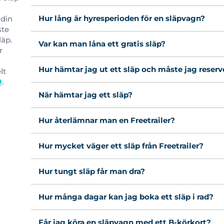
Hur lång är hyresperioden för en släpvagn?
 din
ste
läp.
Var kan man låna ett gratis släp?
r
Hur hämtar jag ut ett släp och måste jag reserv
lt
9
.
När hämtar jag ett släp?
Hur återlämnar man en Freetrailer?
Hur mycket väger ett släp från Freetrailer?
Hur tungt släp får man dra?
Hur många dagar kan jag boka ett släp i rad?
Får jag köra en släpvagn med ett B-körkort?