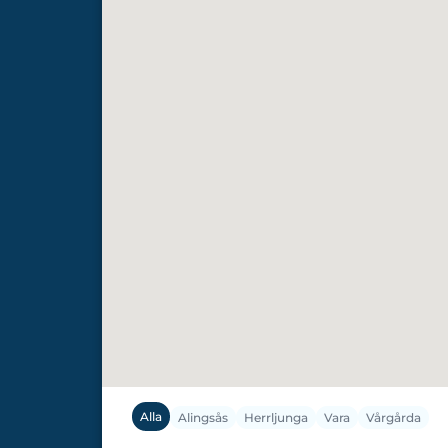
Alla
Alingsås
Herrljunga
Vara
Vårgårda