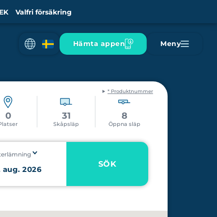
EK
Valfri försäkring
Hämta appen
Meny
* Produktnummer
0
31
8
Platser
Skåpsläp
Öppna släp
terlämning
SÖK