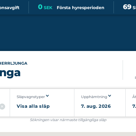
0
69
onsavgift
SEK
Första hyresperioden
S
HERRLJUNGA
unga
Släpvagnstyper
Upphämtning
Å
Sökningen visar närmaste tillgängliga släp