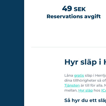
49
SEK
Reservations avgift
Hyr släp i
Låna
gratis
släp i Herrl
dina tillhörigheter så o
Tjänsten
är till för alla
mellan.
Hyr släp
hos
IC
Så hyr du ett slä