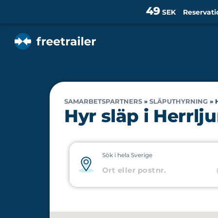
49
SEK
Reservati
SAMARBETSPARTNERS
»
SLÄPUTHYRNING
»
Hyr släp i Herrlj
Sök i hela Sverige