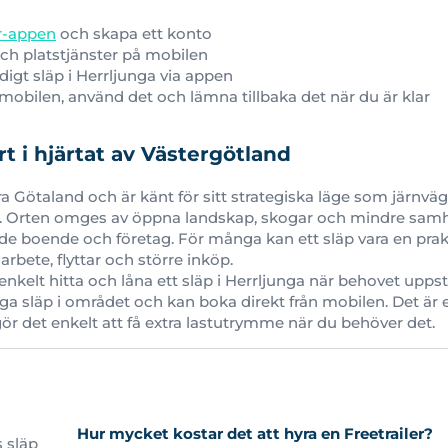
er-appen
och skapa ett konto
ch platstjänster på mobilen
digt släp i Herrljunga via appen
obilen, använd det och lämna tillbaka det när du är klar
rt i hjärtat av Västergötland
tra Götaland och är känt för sitt strategiska läge som järnv
 Orten omges av öppna landskap, skogar och mindre samhäll
både boende och företag. För många kan ett släp vara en prakt
rbete, flyttar och större inköp.
enkelt hitta och låna ett släp i Herrljunga när behovet uppst
iga släp i området och kan boka direkt från mobilen. Det är e
r det enkelt att få extra lastutrymme när du behöver det.
Hur mycket kostar det att hyra en Freetrailer?
s släp