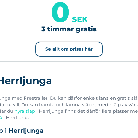
0
SEK
3 timmar gratis
Se allt om priser här
 Herrljunga
junga med Freetrailer! Du kan därfor enkelt låna en gratis s
fta du vill. Du kan hämta och lämna släpet med hjälp av vår a
. När du
hyra släp
i Herrljunga finns det därför flera platser me
A
i Herrljunga.
p i Herrljunga