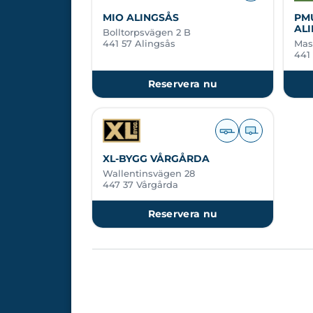
MIO ALINGSÅS
PM
AL
Bolltorpsvägen 2 B
441 57 Alingsås
Mas
441
Reservera nu
XL-BYGG VÅRGÅRDA
Wallentinsvägen 28
447 37 Vårgårda
Reservera nu