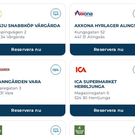
 SJU SNABBKÖP VÅRGÅRDA
AXXONA HYRLAGER ALING
pingvägen 2
Kungsgatan 52
 34 Vårgårda
441 31 Alingsås
Reservera nu
Reservera nu
ANNGÅRDEN VARA
ICA SUPERMARKET
HERRLJUNGA
taregatan 3
31 Vara
Magasinsgatan 6
524 30 Herrljunga
Reservera nu
Reservera nu