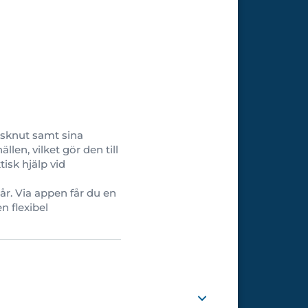
ägsknut samt sina
en, vilket gör den till
isk hjälp vid
år. Via appen får du en
n flexibel