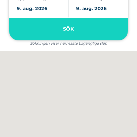
SÖK
Sökningen visar närmaste tillgängliga släp