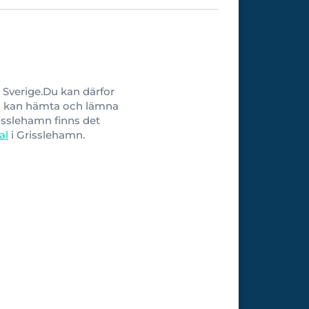
a Sverige.Du kan därfor
. Du kan hämta och lämna
isslehamn finns det
al
i Grisslehamn.