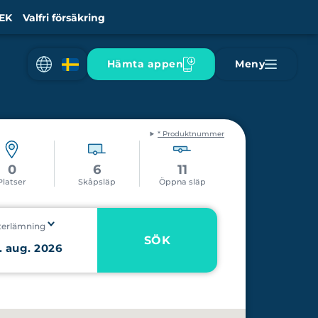
EK
Valfri försäkring
Hämta appen
Meny
* Produktnummer
0
6
11
Platser
Skåpsläp
Öppna släp
terlämning
SÖK