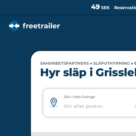
49
SEK
Reservati
SAMARBETSPARTNERS
»
SLÄPUTHYRNING
»
Hyr släp i Griss
Sök i hela Sverige