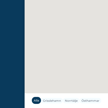
Alla
Grisslehamn
Norrtälje
Östhammar