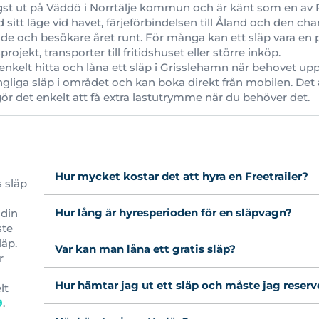
gst ut på Väddö i Norrtälje kommun och är känt som en av
 sitt läge vid havet, färjeförbindelsen till Åland och den 
e och besökare året runt. För många kan ett släp vara en pr
ojekt, transporter till fritidshuset eller större inköp.
enkelt hitta och låna ett släp i Grisslehamn när behovet upp
ngliga släp i området och kan boka direkt från mobilen. Det ä
r det enkelt att få extra lastutrymme när du behöver det.
Hur mycket kostar det att hyra en Freetrailer?
s släp
Hur lång är hyresperioden för en släpvagn?
 din
ste
läp.
Var kan man låna ett gratis släp?
r
Hur hämtar jag ut ett släp och måste jag reserv
lt
9
.