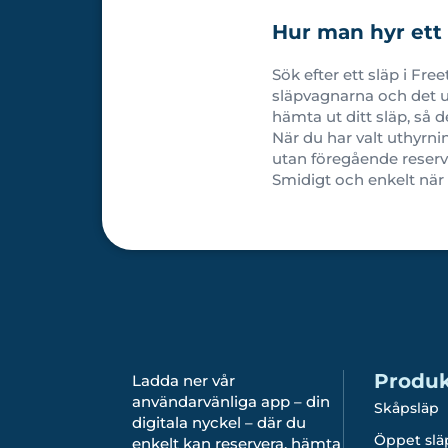
Hur man hyr ett 
Sök efter ett släp i Fre
släpvagnarna och det ut
hämta ut ditt släp, så d
När du har valt uthyrni
utan föregående reserv
Smidigt och enkelt när
Produk
Ladda ner vår
användarvänliga app – din
Skåpsläp
digitala nyckel – där du
Öppet slä
enkelt kan reservera, hämta