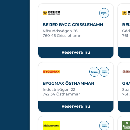
BEIJER BYGG GRISSLEHAMN
BEI
Näsuddsvägen 26
Gäd
760 45 Grisslehamn
761 
Reservera nu
BYGGMAX ÖSTHAMMAR
GR
Industrivägen 22
Sto
742 34 Östhammar
761 
Reservera nu