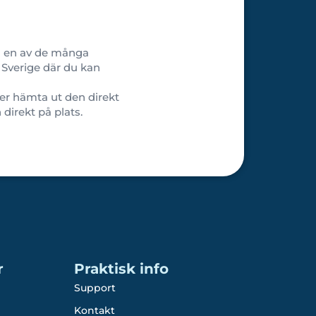
 du en av de många
a Sverige där du kan
ler hämta ut den direkt
direkt på plats.
r
Praktisk info
Support
Kontakt