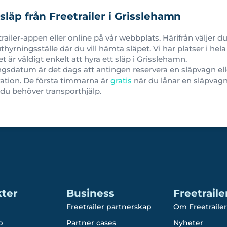
släp från Freetrailer i Grisslehamn
etrailer-appen eller online på vår webbplats. Härifrån väljer
hyrningsställe där du vill hämta släpet. Vi har platser i hel
et är väldigt enkelt att hyra ett släp i Grisslehamn.
ngsdatum är det dags att antingen reservera en släpvagn el
ation. De första timmarna är
gratis
när du lånar en släpvagn 
 du behöver transporthjälp.
ter
Business
Freetraile
Freetrailer partnerskap
Om Freetrailer
p
Partner cases
Nyheter