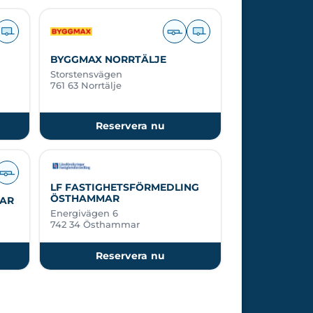
BYGGMAX NORRTÄLJE
Storstensvägen
761 63 Norrtälje
Reservera nu
LF FASTIGHETSFÖRMEDLING
ÖSTHAMMAR
AR
Energivägen 6
742 34 Östhammar
Reservera nu