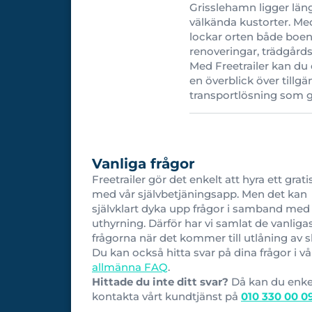
Grisslehamn ligger län
välkända kustorter. Med
lockar orten både boend
renoveringar, trädgårdspr
Med Freetrailer kan du 
en överblick över tillgä
transportlösning som gö
Vanliga frågor
Freetrailer gör det enkelt att hyra ett grati
med vår självbetjäningsapp. Men det kan
självklart dyka upp frågor i samband med
uthyrning. Därför har vi samlat de vanliga
frågorna när det kommer till utlåning av s
Du kan också hitta svar på dina frågor i vå
allmänna FAQ
.
Hittade du inte ditt svar?
Då kan du enke
kontakta vårt kundtjänst på
010 330 00 0