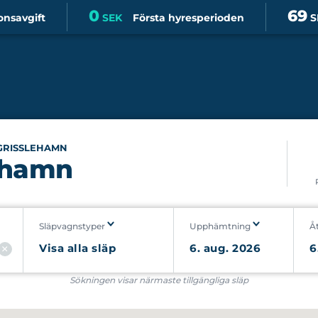
0
69
onsavgift
SEK
Första hyresperioden
S
GRISSLEHAMN
lehamn
Släpvagnstyper
Upphämtning
Å
Sökningen visar närmaste tillgängliga släp