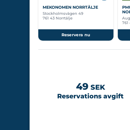
MEKONOMEN NORRTÄLJE
PM
NO
Stockholmsvägen 49
761 43 Norrtälje
Aug
761 
Reservera nu
49
SEK
Reservations avgift