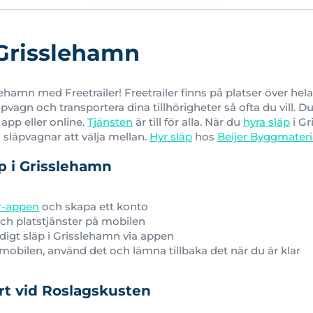
 Grisslehamn
lehamn med Freetrailer! Freetrailer finns på platser över hel
läpvagn och transportera dina tillhörigheter så ofta du vill
 app eller online.
Tjänsten
är till för alla. När du
hyra släp
i Gr
d släpvagnar att välja mellan.
Hyr släp
hos
Beijer Byggmateri
äp i Grisslehamn
er-appen
och skapa ett konto
ch platstjänster på mobilen
edigt släp i Grisslehamn via appen
obilen, använd det och lämna tillbaka det när du är klar
rt vid Roslagskusten