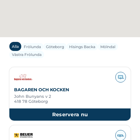
Alla
Frölunda
Göteborg
Hisings Backa
Mölndal
Västra Frölunda
BAGAREN OCH KOCKEN
John Bunyans v 2
418 78 Göteborg
Reservera nu