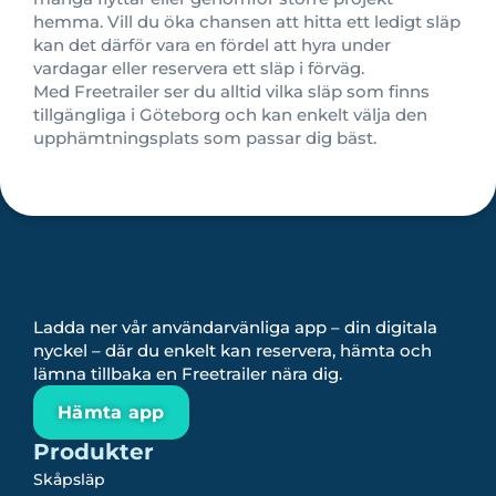
hemma. Vill du öka chansen att hitta ett ledigt släp
kan det därför vara en fördel att hyra under
vardagar eller reservera ett släp i förväg.
Med Freetrailer ser du alltid vilka släp som finns
tillgängliga i Göteborg och kan enkelt välja den
upphämtningsplats som passar dig bäst.
Ladda ner vår användarvänliga app – din digitala
nyckel – där du enkelt kan reservera, hämta och
lämna tillbaka en Freetrailer nära dig.
Hämta app
Produkter
Skåpsläp