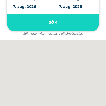
SÖK
Sökningen visar närmaste tillgängliga släp