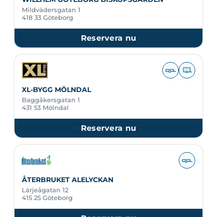
Mildvädersgatan 1
418 33 Göteborg
Reservera nu
XL-BYGG MÖLNDAL
Baggåkersgatan 1
431 53 Mölndal
Reservera nu
ÅTERBRUKET ALELYCKAN
Lärjeågatan 12
415 25 Göteborg