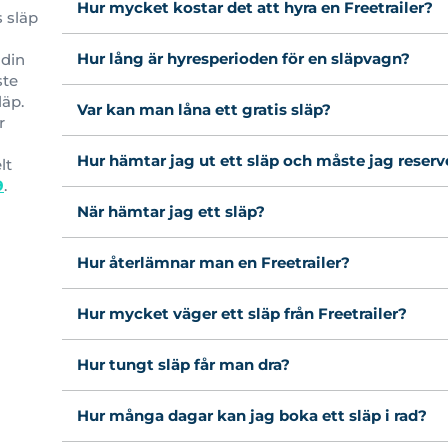
Hur mycket kostar det att hyra en Freetrailer?
s släp
Hur lång är hyresperioden för en släpvagn?
 din
ste
läp.
Var kan man låna ett gratis släp?
r
Hur hämtar jag ut ett släp och måste jag reserv
lt
9
.
När hämtar jag ett släp?
Hur återlämnar man en Freetrailer?
Hur mycket väger ett släp från Freetrailer?
Hur tungt släp får man dra?
Hur många dagar kan jag boka ett släp i rad?