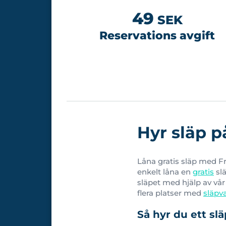
49
SEK
Reservations avgift
Hyr släp p
Låna gratis släp med Fre
enkelt låna en
gratis
slä
släpet med hjälp av vår a
flera platser med
släpv
Så hyr du ett sl