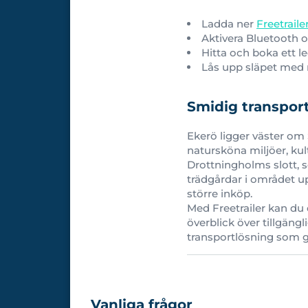
Ladda ner
Freetrail
Aktivera Bluetooth o
Hitta och boka ett l
Lås upp släpet med m
Smidig transpor
Ekerö ligger väster om
natursköna miljöer, ku
Drottningholms slott, 
trädgårdar i området up
större inköp.
Med Freetrailer kan du 
överblick över tillgängl
transportlösning som gö
Vanliga frågor