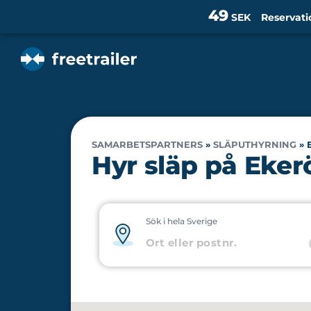
49
SEK
Reservati
SAMARBETSPARTNERS
»
SLÄPUTHYRNING
»
Hyr släp på Eker
Sök i hela Sverige