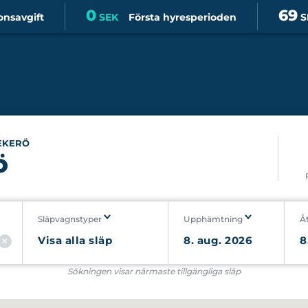
0
69
onsavgift
SEK
Första hyresperioden
S
EKERÖ
ö
Släpvagnstyper
Upphämtning
Å
Sökningen visar närmaste tillgängliga släp