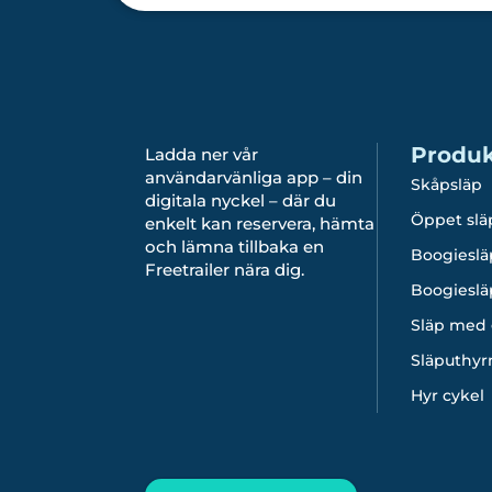
Produk
Ladda ner vår
användarvänliga app – din
Skåpsläp
digitala nyckel – där du
Öppet slä
enkelt kan reservera, hämta
och lämna tillbaka en
Boogieslä
Freetrailer nära dig.
Boogieslä
Släp med 
Släputhyr
Hyr cykel