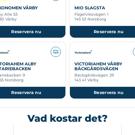
KONOMEN VÅRBY
MIO SLAGSTA
y Alle 53
Fågelviksvägen 1
 30 Vårby
145 53 Norsborg
Reservera nu
Reservera nu
CTORIAHEM ALBY
VICTORIAHEM VÅRBY
TARIEBACKEN
BÄCKGÅRDSVÄGEN
ariebacken 9
Bäckgårdsvägen 29
 55 Norsborg
143 41 Vårby
Reservera nu
Reservera nu
Vad kostar det?