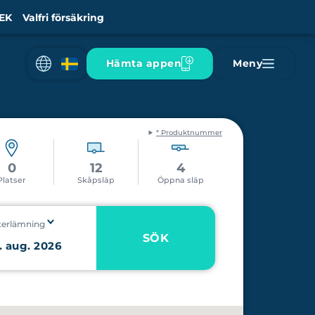
EK
Valfri försäkring
Hämta appen
Meny
* Produktnummer
0
12
4
Platser
Skåpsläp
Öppna släp
terlämning
SÖK