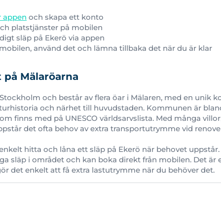
er appen
och skapa ett konto
ch platstjänster på mobilen
edigt släp på Ekerö via appen
obilen, använd det och lämna tillbaka det när du är klar
t på Mälaröarna
 Stockholm och består av flera öar i Mälaren, med en unik 
lturhistoria och närhet till huvudstaden. Kommunen är blan
som finns med på UNESCO världsarvslista. Med många villor,
pstår det ofta behov av extra transportutrymme vid renoveri
enkelt hitta och låna ett släp på Ekerö när behovet uppstår.
iga släp i området och kan boka direkt från mobilen. Det är e
r det enkelt att få extra lastutrymme när du behöver det.