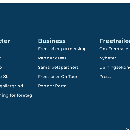
ter
Business
Freetraile
Freetrailer partnerskap
Om Freetrailer
p
Partner cases
Nyheter
p
Samarbetspartners
Delningsekon
p XL
Freetrailer On Tour
Press
gallergrind
Partner Portal
ning för företag
V