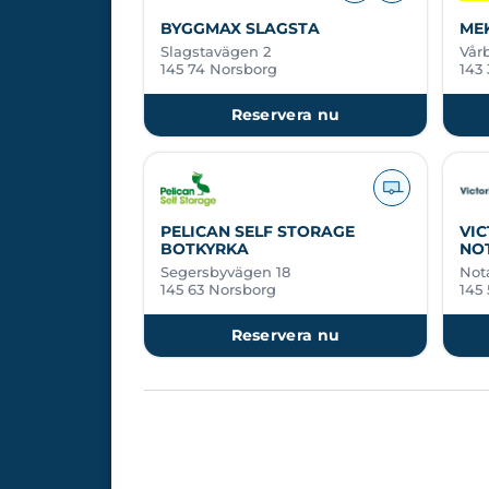
BYGGMAX SLAGSTA
ME
Slagstavägen 2
Vårb
145 74 Norsborg
143
Reservera nu
PELICAN SELF STORAGE
VI
BOTKYRKA
NO
Segersbyvägen 18
Not
145 63 Norsborg
145
Reservera nu