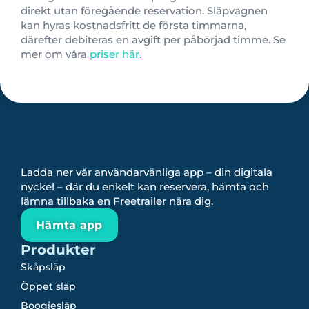
direkt utan föregående reservation. Släpvagnen
kan hyras kostnadsfritt de första timmarna,
därefter debiteras en avgift per påbörjad timme. Se
mer om våra
priser här
.
Ladda ner vår användarvänliga app – din digitala
nyckel – där du enkelt kan reservera, hämta och
lämna tillbaka en Freetrailer nära dig.
Hämta app
Produkter
Skåpsläp
Öppet släp
Boogiesläp