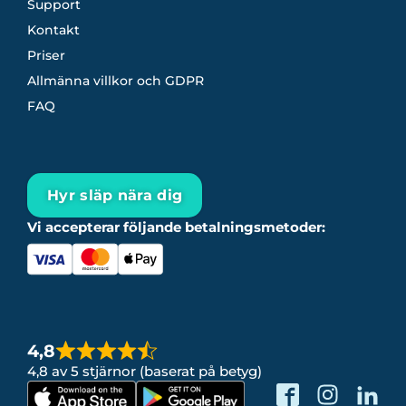
Support
Kontakt
Priser
Allmänna villkor och GDPR
FAQ
Hyr släp nära dig
Vi accepterar följande betalningsmetoder:
4,8
4,8 av 5 stjärnor (baserat på betyg)