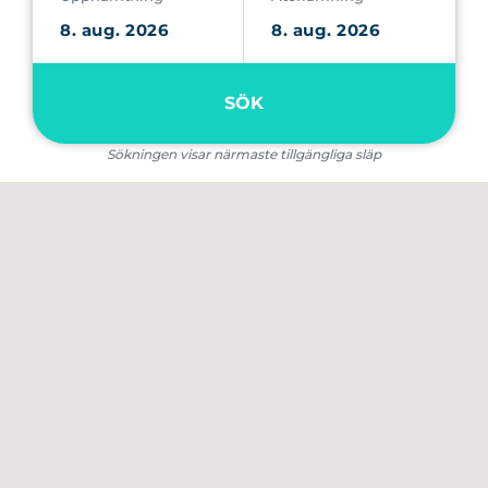
SÖK
Sökningen visar närmaste tillgängliga släp