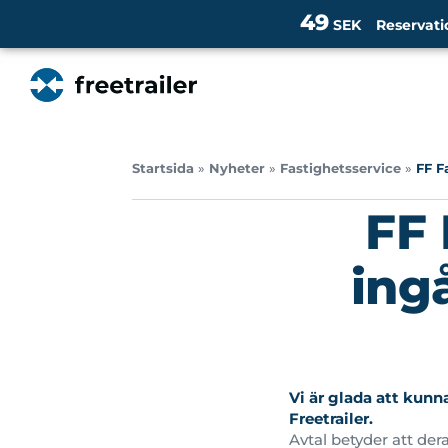
49
SEK
Reservati
Startsida
»
Nyheter
»
Fastighetsservice
»
FF F
FF 
ing
Vi är glada att kun
Freetrailer.
Avtal betyder att der