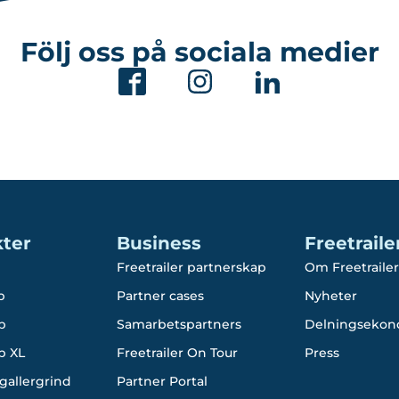
Följ oss på sociala medier
ter
Business
Freetraile
Freetrailer partnerskap
Om Freetrailer
p
Partner cases
Nyheter
p
Samarbetspartners
Delningsekon
p XL
Freetrailer On Tour
Press
gallergrind
Partner Portal