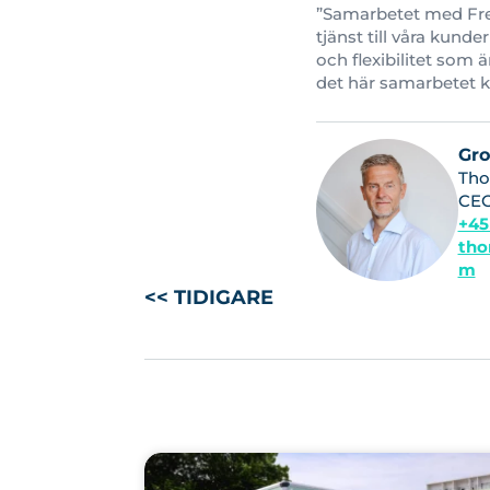
”Samarbetet med Freet
tjänst till våra kunde
och flexibilitet som ä
det här samarbetet 
Gr
Tho
CE
+45
tho
m
<< TIDIGARE