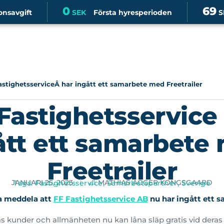
0
69
onsavgift
SEK
Första hyresperioden
S
astighetsserviceÂ har ingått ett samarbete med Freetrailer
Fastighetsservice
ått ett samarbete
Freetrailer
JANUARI 25, 2023
MATHIAS AGGER KONGSGAARD
Tags:
Fastighetsservice
,
Samarbetspartner
,
Sverige
na meddela att
FF Fastighetsservice AB
nu har ingått ett 
as kunder och allmänheten nu kan låna släp gratis vid deras