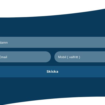
Ta del av senaste nytt från Freetrailer
Skicka