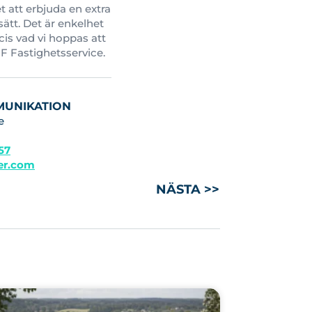
t att erbjuda en extra
sätt. Det är enkelhet
ecis vad vi hoppas att
FF Fastighetsservice.
MUNIKATION
e
 57
ler.com
NÄSTA >>