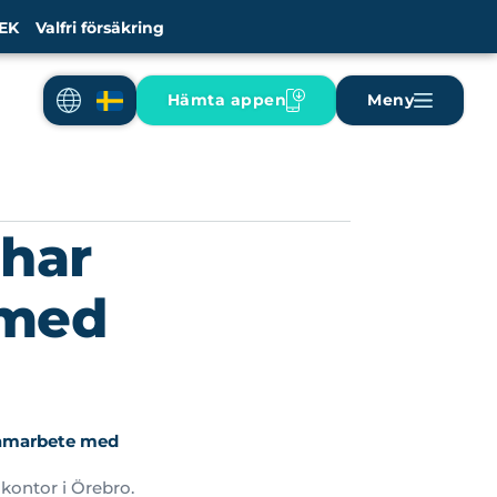
EK
Valfri försäkring
Hämta appen
Meny
 har
 med
samarbete med
 kontor i Örebro.