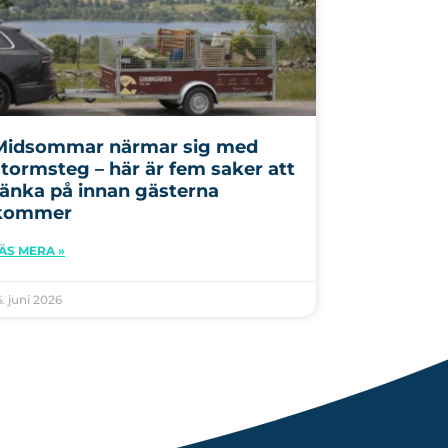
Midsommar närmar sig med
stormsteg – här är fem saker att
tänka på innan gästerna
kommer
ÄS MERA »
6. juni 2026