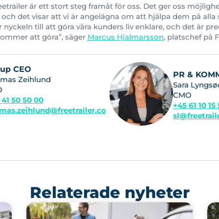
railer är ett stort steg framåt för oss. Det ger oss möjlighe
r och det visar att vi är angelägna om att hjälpa dem på alla 
r nyckeln till att göra våra kunders liv enklare, och det är pr
kommer att göra”, säger
Marcus Hjalmarsson
, platschef på 
oup CEO
PR & KOM
mas Zeihlund
Sara Lyngsø
O
CMO
 41 50 50 00
+45 61 10 15
mas.zeihlund@freetrailer.co
sl@freetrai
Relaterade nyheter