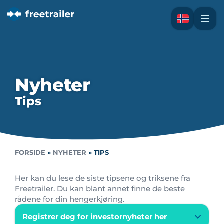
Nyheter
Tips
FORSIDE
»
NYHETER
»
TIPS
Her kan du lese de siste tipsene og triksene fra
Freetrailer. Du kan blant annet finne de beste
rådene for din hengerkjøring.
Registrer deg for investornyheter her