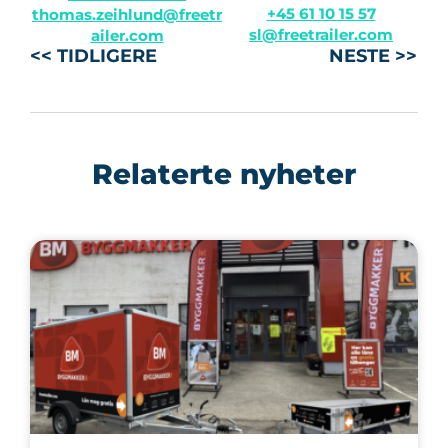
+45 61 10 15 57
thomas.zeihlund@freetr
sl@freetrailer.com
ailer.com
<< TIDLIGERE
NESTE >>
Relaterte nyheter