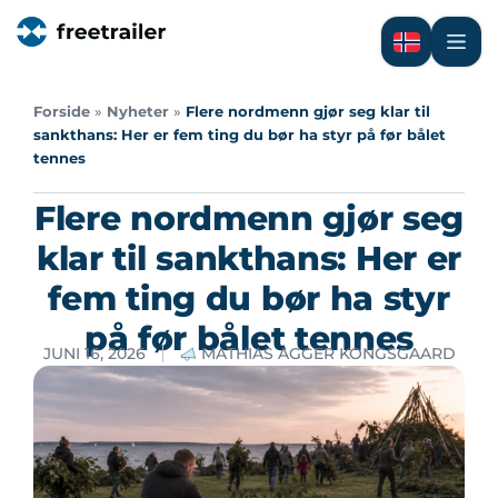
Forside
»
Nyheter
»
Flere nordmenn gjør seg klar til
sankthans: Her er fem ting du bør ha styr på før bålet
tennes
Flere nordmenn gjør seg
klar til sankthans: Her er
fem ting du bør ha styr
på før bålet tennes
JUNI 16, 2026
MATHIAS AGGER KONGSGAARD