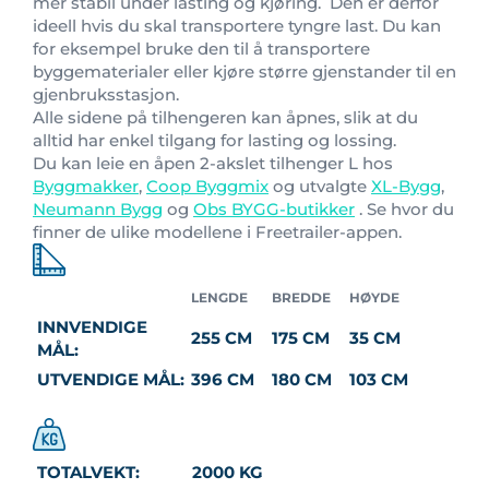
mer stabil under lasting og kjøring. Den er derfor
ideell hvis du skal transportere tyngre last. Du kan
for eksempel bruke den til å transportere
byggematerialer eller kjøre større gjenstander til en
gjenbruksstasjon.
Alle sidene på tilhengeren kan åpnes, slik at du
alltid har enkel tilgang for lasting og lossing.
Du kan leie en åpen 2-akslet tilhenger L hos
Byggmakker
,
Coop Byggmix
og utvalgte
XL-Bygg
,
Neumann Bygg
og
Obs BYGG-butikker
. Se hvor du
finner de ulike modellene i Freetrailer-appen.
LENGDE
BREDDE
HØYDE
INNVENDIGE
255 CM
175 CM
35 CM
MÅL:
UTVENDIGE MÅL:
396 CM
180 CM
103 CM
TOTALVEKT:
2000 KG