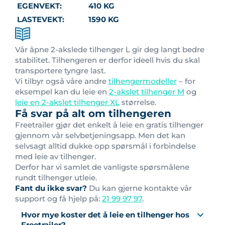
EGENVEKT:
410 KG
LASTEVEKT:
1590 KG
Vår åpne 2-akslede tilhenger L gir deg langt bedre
stabilitet. Tilhengeren er derfor ideell hvis du skal
transportere tyngre last.
Vi tilbyr også våre andre
tilhengermodeller
– for
eksempel kan du leie en
2-akslet tilhenger M
og
leie en 2-akslet tilhenger XL
størrelse.
Få svar på alt om tilhengeren
Freetrailer gjør det enkelt å leie en gratis tilhenger
gjennom vår selvbetjeningsapp. Men det kan
selvsagt alltid dukke opp spørsmål i forbindelse
med leie av tilhenger.
Derfor har vi samlet de vanligste spørsmålene
rundt tilhenger utleie.
Fant du ikke svar?
Du kan gjerne kontakte vår
support og få hjelp på:
21 99 97 97
.
Hvor mye koster det å leie en tilhenger hos
Freetrailer?