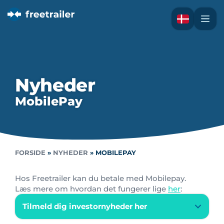
Nyheder
MobilePay
FORSIDE
»
NYHEDER
»
MOBILEPAY
Hos Freetrailer kan du betale med Mobilepay.
Læs mere om hvordan det fungerer lige
her
:
Tilmeld dig investornyheder her