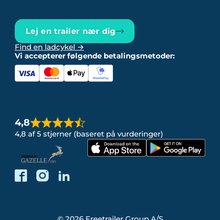
Lej en trailer nær dig
Find en ladcykel →
Vi accepterer følgende betalingsmetoder:
4,8
4,8 af 5 stjerner (baseret på vurderinger)
© 2026 Freetrailer Group A/S