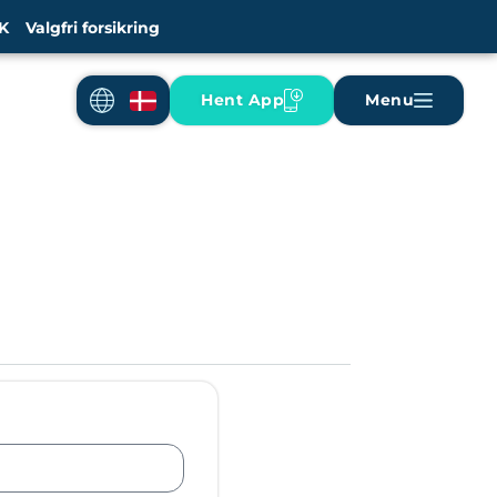
K
Valgfri forsikring
Hent App
Menu