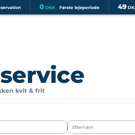
0
49
eservation
DKK
Første lejeperiode
DK
 service
ken kvit & frit