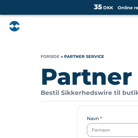
35
DKK
Online r
FORSIDE
»
PARTNER SERVICE
Partner
Bestil Sikkerhedswire til butik
Navn
*
*
P
o
s