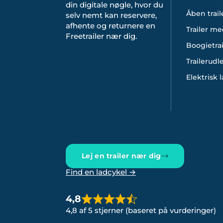
din digitale nøgle, hvor du
Åben trail
selv nemt kan reservere,
afhente og returnere en
Trailer me
Freetrailer nær dig.
Boogietrai
Trailerudl
Elektrisk 
Lej en trailer nær dig
Find en ladcykel →
4,8
4,8 af 5 stjerner (baseret på vurderinger)