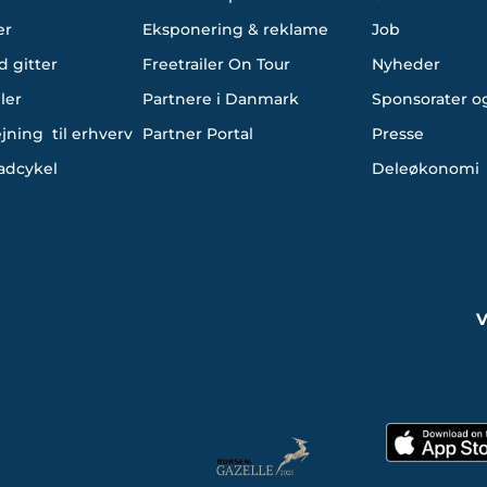
er
Eksponering & reklame
Job
d gitter
Freetrailer On Tour
Nyheder
ler
Partnere i Danmark
Sponsorater og
ejning til erhverv
Partner Portal
Presse
ladcykel
Deleøkonomi
V