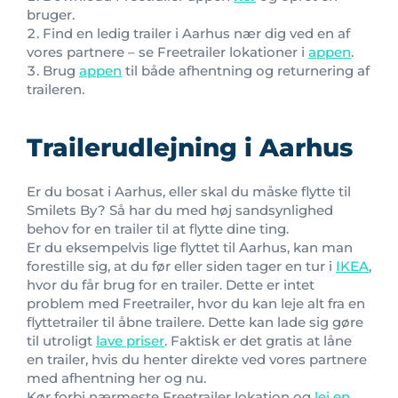
bruger.
Find en ledig trailer i Aarhus nær dig ved en af
vores partnere – se Freetrailer lokationer i
appen
.
Brug
appen
til både afhentning og returnering af
traileren.
Trailerudlejning i Aarhus
Er du bosat i Aarhus, eller skal du måske flytte til
Smilets By? Så har du med høj sandsynlighed
behov for en trailer til at flytte dine ting.
Er du eksempelvis lige flyttet til Aarhus, kan man
forestille sig, at du før eller siden tager en tur i
IKEA
,
hvor du får brug for en trailer. Dette er intet
problem med Freetrailer, hvor du kan leje alt fra en
flyttetrailer til åbne trailere. Dette kan lade sig gøre
til utroligt
lave priser
. Faktisk er det gratis at låne
en trailer, hvis du henter direkte ved vores partnere
med afhentning her og nu.
Kør forbi nærmeste Freetrailer lokation og
lej en