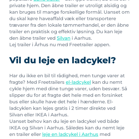
private hjem. Den åbne trailer er utroligt alsidig og
kan bruges til mange forskellige formål. Uanset om
du skal køre haveaffald væk eller transportere
trævarer fra den lokale tømmerhandel, er den åbne
trailer en praktisk og effektiv løsning. Du kan leje
den åbne trailer ved
Silvan
i Aarhus.
Lej trailer i Århus nu med Freetrailer appen.
Vil du leje en ladcykel?
Har du ikke en bil til rådighed, men tunge varer at
fragte? Med Freetrailers
el-ladcykel
kan du nemt
cykle hjem med dine tunge varer, uden besvær. Så
slipper du for at fragte det hele med en forsinket
bus eller skulle have det hele i hænderne. El-
ladcyklen kan lejes gratis i 2 timer direkte ved
Silvan eller IKEA i Aarhus.
Uanset behov kan du leje en ladcykel ved både
IKEA og Silvan i Aarhus. Således kan du nemt leje
en trailer eller
leje en ladcykel i Aarhus
med