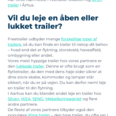
trailer
i Århus.
Vil du leje en åben eller
lukket trailer?
Freetrailer udbyder mange
forskellige typer af
trailere
, så du kan finde en trailer til netop dit behov
– hvad end det er flytning, storskrald, haveaffald,
ombygning eller andet.
Vores mest hyppige trailer hos vores partnere er
den
lukkede trailer
. Denne er ofte brugt som en
flyttetrailer, da den med dens høje sider sikrer at
dine store skabe, kommoder og lamper står
sikkert, når du er på vejen. Du kan derfor nemt leje
en trailer til din flytning.
I Aarhus kan du blandet andet leje en trailer hos
Silvan
,
IKEA
,
SENG
,
Møbelkompagniet
og flere
andre partnere.
De fleste af vores partnere tilbyder også den
populære
åbne trailer
– den type trailer, du ofte ser i