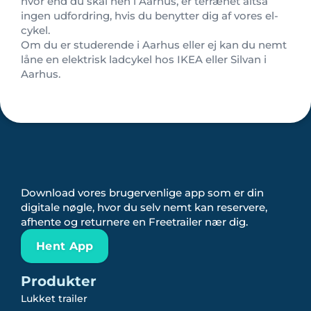
hvor end du skal hen i Aarhus, er terrænet altså
ingen udfordring, hvis du benytter dig af vores el-
cykel.
Om du er studerende i Aarhus eller ej kan du nemt
låne en elektrisk ladcykel hos IKEA eller Silvan i
Aarhus.
Download vores brugervenlige app som er din
digitale nøgle, hvor du selv nemt kan reservere,
afhente og returnere en Freetrailer nær dig.
Hent App
Produkter
Lukket trailer