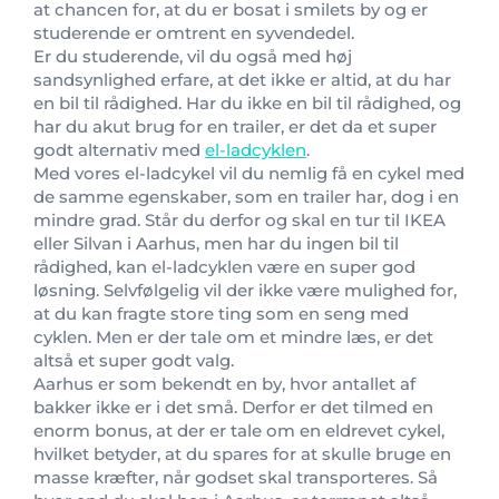
at chancen for, at du er bosat i smilets by og er
studerende er omtrent en syvendedel.
Er du studerende, vil du også med høj
sandsynlighed erfare, at det ikke er altid, at du har
en bil til rådighed. Har du ikke en bil til rådighed, og
har du akut brug for en trailer, er det da et super
godt alternativ med
el-ladcyklen
.
Med vores el-ladcykel vil du nemlig få en cykel med
de samme egenskaber, som en trailer har, dog i en
mindre grad. Står du derfor og skal en tur til IKEA
eller Silvan i Aarhus, men har du ingen bil til
rådighed, kan el-ladcyklen være en super god
løsning. Selvfølgelig vil der ikke være mulighed for,
at du kan fragte store ting som en seng med
cyklen. Men er der tale om et mindre læs, er det
altså et super godt valg.
Aarhus er som bekendt en by, hvor antallet af
bakker ikke er i det små. Derfor er det tilmed en
enorm bonus, at der er tale om en eldrevet cykel,
hvilket betyder, at du spares for at skulle bruge en
masse kræfter, når godset skal transporteres. Så