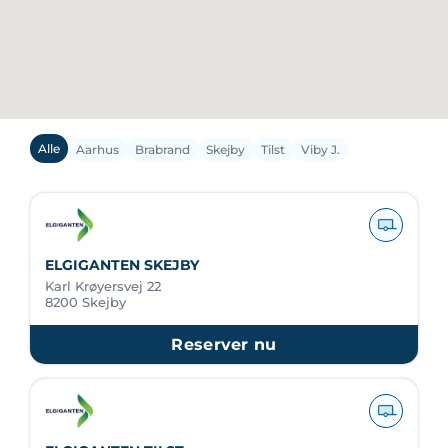
Alle
Aarhus
Brabrand
Skejby
Tilst
Viby J.
ELGIGANTEN SKEJBY
Karl Krøyersvej 22
8200 Skejby
Reserver nu