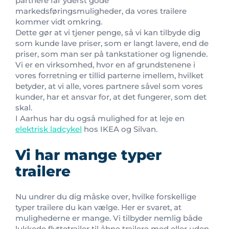
partnere får yderst gode
markedsføringsmuligheder, da vores trailere
kommer vidt omkring.
Dette gør at vi tjener penge, så vi kan tilbyde dig
som kunde lave priser, som er langt lavere, end de
priser, som man ser på tankstationer og lignende.
Vi er en virksomhed, hvor en af grundstenene i
vores forretning er tillid parterne imellem, hvilket
betyder, at vi alle, vores partnere såvel som vores
kunder, har et ansvar for, at det fungerer, som det
skal.
I Aarhus har du også mulighed for at leje en
elektrisk ladcykel
hos IKEA og Silvan.
Vi har mange typer
trailere
Nu undrer du dig måske over, hvilke forskellige
typer trailere du kan vælge. Her er svaret, at
mulighederne er mange. Vi tilbyder nemlig både
lukkede flyttetrailer til åbne trailere med eller uden