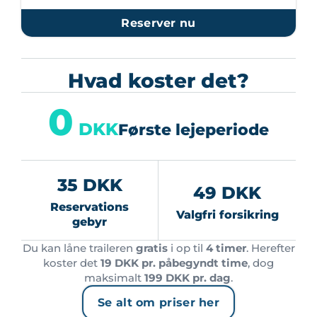
Reserver nu
Hvad koster det?
0
DKK
Første lejeperiode
35 DKK
49 DKK
Reservations
Valgfri forsikring
gebyr
Du kan låne traileren
gratis
i op til
4 timer
. Herefter
koster det
19 DKK pr. påbegyndt time
, dog
maksimalt
199 DKK pr. dag
.
Se alt om priser her