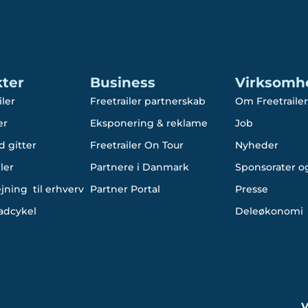
ter
Business
Virksomh
iler
Freetrailer partnerskab
Om Freetrailer
er
Eksponering & reklame
Job
d gitter
Freetrailer On Tour
Nyheder
ler
Partnere i Danmark
Sponsorater og
ejning til erhverv
Partner Portal
Presse
ladcykel
Deleøkonomi
V