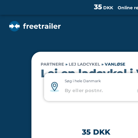
35
DKK
Online r
PARTNERE
»
LEJ LADCYKEL
»
VANLØSE
Lej en ladcykel i
Søg i hele Danmark
35 DKK