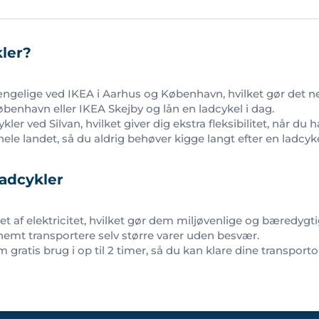
kler?
gængelige ved IKEA i Aarhus og København, hvilket gør det ne
København eller IKEA Skejby og lån en ladcykel i dag.
er ved Silvan, hvilket giver dig ekstra fleksibilitet, når du 
hele landet, så du aldrig behøver kigge langt efter en ladcyke
ladcykler
et af elektricitet, hvilket gør dem miljøvenlige og bæredygti
emt transportere selv større varer uden besvær.
 gratis brug i op til 2 timer, så du kan klare dine transpo