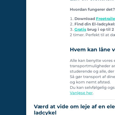
Hvordan fungerer det?
Download
Freetrail
Find din El-ladcykel
Gratis
brug i op til 2
2 timer. Perfekt til at
Hvem kan låne v
Alle kan benytte vores 
transportmuligheder and
studerende og alle, de
Så gør transport af dine
og kom nemt afsted.
Du kan selvfølgelig også
Vanløse her
.
Værd at vide om leje af en ele
ladcykel