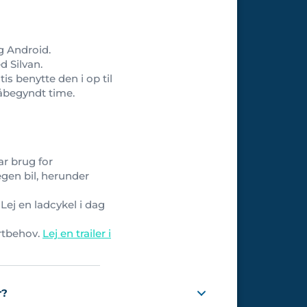
g Android.
d Silvan.
is benytte den i op til
påbegyndt time.
ar brug for
egen bil, herunder
 Lej en ladcykel i dag
ortbehov.
Lej en trailer i
r?