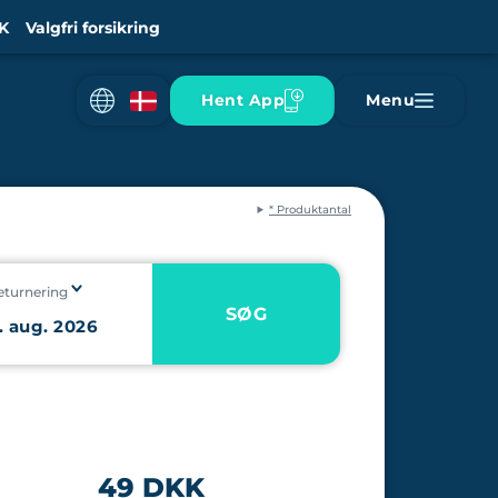
K
Valgfri forsikring
Hent App
Menu
* Produktantal
eturnering
SØG
49 DKK