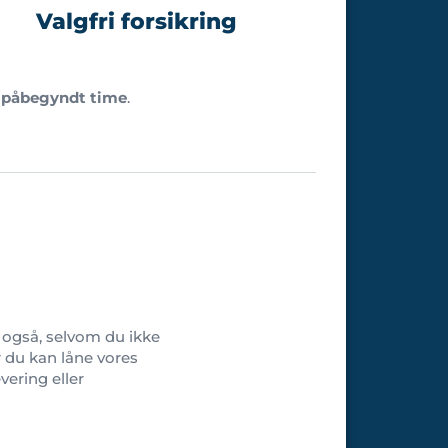
Valgfri forsikring
 påbegyndt time
.
r også, selvom du ikke
r du kan låne vores
ering eller