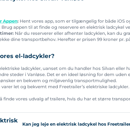
er Appen
:
Hent vores app, som er tilgængelig for både iOS o
:
Brug appen til at finde og reservere en elektrisk ladcykel ve
 timer:
Når du reserverer eller afhenter ladcyklen, kan du grat
 dække dine transportbehov. Herefter er prisen 99 kroner pr. 
ores el-ladcykler?
elektriske ladcykler, uanset om du handler hos Silvan eller h
re steder i Vanløse. Det er en ideel løsning for dem uden 
r ønsker en bekvem og miljøvenlig transportmulighed.
 varer let og bekvemt med Freetrailer’s elektriske ladcykler.
 finde vores udvalg af trailere, hvis du har et større transp
ktrisk
Kan jeg leje en elektrisk ladcykel hos Freetraile