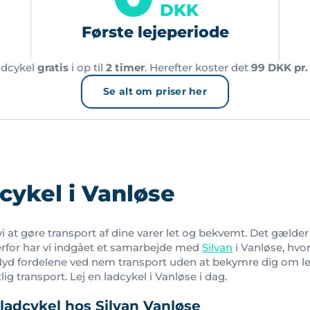
DKK
Første lejeperiode
adcykel
gratis
i op til
2 timer
. Herefter koster det
99 DKK pr.
Se alt om priser her
cykel i Vanløse
vi at gøre transport af dine varer let og bekvemt. Det gælde
Derfor har vi indgået et samarbejde med
Silvan
i Vanløse, hvo
Nyd fordelene ved nem transport uden at bekymre dig om lev
ig transport. Lej en ladcykel i Vanløse i dag.
 ladcykel hos Silvan Vanløse