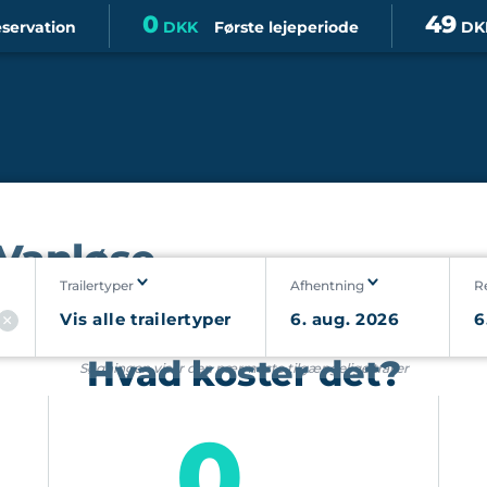
0
49
eservation
DKK
Første lejeperiode
DK
 Vanløse
Trailertyper
Afhentning
R
Hvad koster det?
Søgningen viser den nærmeste tilgængelige trailer
0