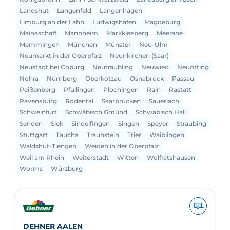
Landshut
Langenfeld
Langenhagen
Limburg an der Lahn
Ludwigshafen
Magdeburg
Mainaschaff
Mannheim
Markkleeberg
Meerane
Memmingen
München
Münster
Neu-Ulm
Neumarkt in der Oberpfalz
Neunkirchen (Saar)
Neustadt bei Coburg
Neutraubling
Neuwied
Neuötting
Nohra
Nürnberg
Oberkotzau
Osnabrück
Passau
Peißenberg
Pfullingen
Plochingen
Rain
Rastatt
Ravensburg
Rödental
Saarbrücken
Sauerlach
Schweinfurt
Schwäbisch Gmünd
Schwäbisch Hall
Senden
Siek
Sindelfingen
Singen
Speyer
Straubing
Stuttgart
Taucha
Traunstein
Trier
Waiblingen
Waldshut-Tiengen
Weiden in der Oberpfalz
Weil am Rhein
Weiterstadt
Witten
Wolfratshausen
Worms
Würzburg
DEHNER AALEN