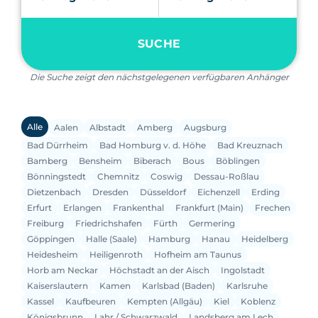
SUCHE
Die Suche zeigt den nächstgelegenen verfügbaren Anhänger
Alle
Aalen
Albstadt
Amberg
Augsburg
Bad Dürrheim
Bad Homburg v. d. Höhe
Bad Kreuznach
Bamberg
Bensheim
Biberach
Bous
Böblingen
Bönningstedt
Chemnitz
Coswig
Dessau-Roßlau
Dietzenbach
Dresden
Düsseldorf
Eichenzell
Erding
Erfurt
Erlangen
Frankenthal
Frankfurt (Main)
Frechen
Freiburg
Friedrichshafen
Fürth
Germering
Göppingen
Halle (Saale)
Hamburg
Hanau
Heidelberg
Heidesheim
Heiligenroth
Hofheim am Taunus
Horb am Neckar
Höchstadt an der Aisch
Ingolstadt
Kaiserslautern
Kamen
Karlsbad (Baden)
Karlsruhe
Kassel
Kaufbeuren
Kempten (Allgäu)
Kiel
Koblenz
Königsbrunn
Lahr / Schwarzwald
Landsberg am Lech