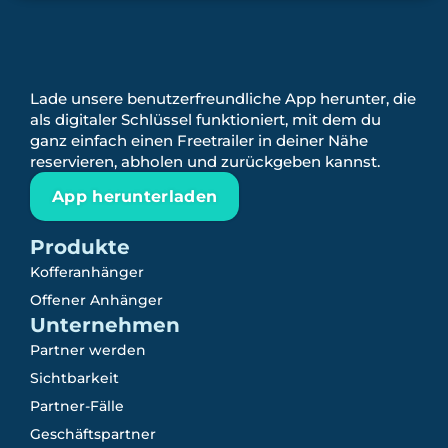
Lade unsere benutzerfreundliche App herunter, die
als digitaler Schlüssel funktioniert, mit dem du
ganz einfach einen Freetrailer in deiner Nähe
reservieren, abholen und zurückgeben kannst.
App herunterladen
Produkte
Kofferanhänger
Offener Anhänger
Unternehmen
Partner werden
Sichtbarkeit
Partner-Fälle
Geschäftspartner