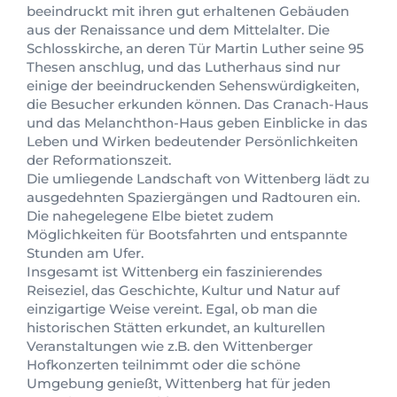
beeindruckt mit ihren gut erhaltenen Gebäuden
aus der Renaissance und dem Mittelalter. Die
Schlosskirche, an deren Tür Martin Luther seine 95
Thesen anschlug, und das Lutherhaus sind nur
einige der beeindruckenden Sehenswürdigkeiten,
die Besucher erkunden können. Das Cranach-Haus
und das Melanchthon-Haus geben Einblicke in das
Leben und Wirken bedeutender Persönlichkeiten
der Reformationszeit.
Die umliegende Landschaft von Wittenberg lädt zu
ausgedehnten Spaziergängen und Radtouren ein.
Die nahegelegene Elbe bietet zudem
Möglichkeiten für Bootsfahrten und entspannte
Stunden am Ufer.
Insgesamt ist Wittenberg ein faszinierendes
Reiseziel, das Geschichte, Kultur und Natur auf
einzigartige Weise vereint. Egal, ob man die
historischen Stätten erkundet, an kulturellen
Veranstaltungen wie z.B. den Wittenberger
Hofkonzerten teilnimmt oder die schöne
Umgebung genießt, Wittenberg hat für jeden