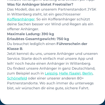
Was für Anhänger bietet Freetrailer?
Das Modell, das an unserem Partnerstandort JYSK
in Wittenberg steht, ist ein geschlossener
Kofferanhänger
. So ein Kofferanhänger schützt
deine Sachen besser vor Wind und Regen als ein
offener Anhänger.
Maximale Ladung: 390 kg
Erlaubtes Gesamtgewicht: 750 kg
Du brauchst lediglich einen
Führerschein der
Klasse B
.
Jetzt kennst du uns, unsere Anhänger und unseren
Service. Starte doch einfach mal unsere App und
leih‘ noch heute einen Anhänger in Wittenberg.
Du findest unsere Anhänger in ganz Deutschland,
zum Beispiel auch in
Leipzig
,
Halle (Saale)
,
Berlin
,
Schönefeld
oder einer unserer anderen 80+
Partnerstandorte. Wo auch immer du unterwegs
bist, wir wünschen dir eine gute, sichere Fahrt.