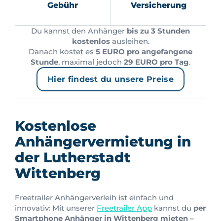
Gebühr
Versicherung
Du kannst den Anhänger
bis zu 3 Stunden
kostenlos
ausleihen.
Danach kostet es
5 EURO pro angefangene
Stunde
, maximal jedoch
29 EURO pro Tag
.
Hier findest du unsere Preise
Kostenlose
Anhängervermietung in
der Lutherstadt
Wittenberg
Freetrailer Anhängerverleih ist einfach und
innovativ: Mit unserer
Freetrailer App
kannst du
per
Smartphone Anhänger in Wittenberg mieten –