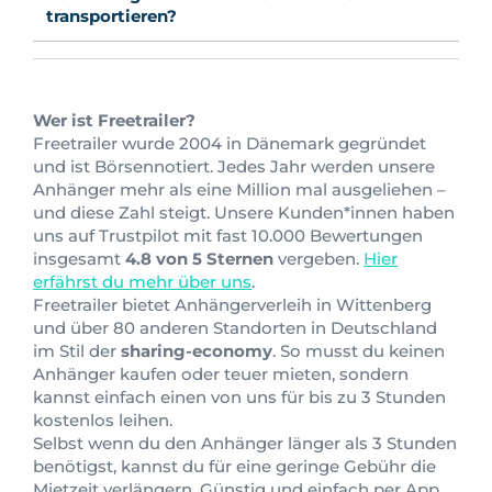
transportieren?
Wer ist Freetrailer?
Freetrailer wurde 2004 in Dänemark gegründet
und ist Börsennotiert. Jedes Jahr werden unsere
Anhänger mehr als eine Million mal ausgeliehen –
und diese Zahl steigt. Unsere Kunden*innen haben
uns auf Trustpilot mit fast 10.000 Bewertungen
insgesamt
4.8 von 5 Sternen
vergeben.
Hier
erfährst du mehr über uns
.
Freetrailer bietet Anhängerverleih in Wittenberg
und über 80 anderen Standorten in Deutschland
im Stil der
sharing-economy
. So musst du keinen
Anhänger kaufen oder teuer mieten, sondern
kannst einfach einen von uns für bis zu 3 Stunden
kostenlos leihen.
Selbst wenn du den Anhänger länger als 3 Stunden
benötigst, kannst du für eine geringe Gebühr die
Mietzeit verlängern. Günstig und einfach per App.