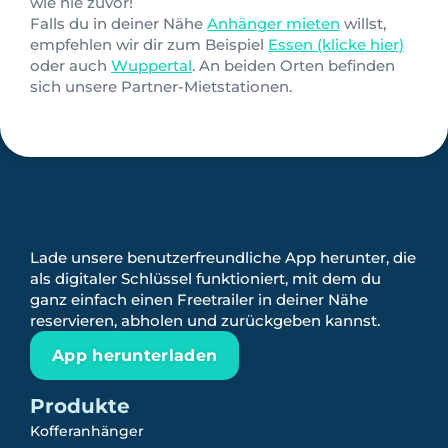
wie nie zuvor!
Falls du in deiner Nähe
Anhänger mieten
willst,
empfehlen wir dir zum Beispiel
Essen (klicke hier)
oder auch
Wuppertal
. An beiden Orten befinden
sich unsere Partner-Mietstationen.
Lade unsere benutzerfreundliche App herunter, die
als digitaler Schlüssel funktioniert, mit dem du
ganz einfach einen Freetrailer in deiner Nähe
reservieren, abholen und zurückgeben kannst.
App herunterladen
Produkte
Kofferanhänger